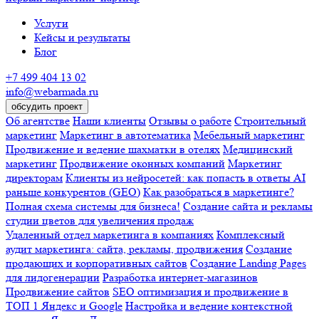
Услуги
Кейсы и результаты
Блог
+7 499 404 13 02
info@webarmada.ru
обсудить проект
Об агентстве
Наши клиенты
Отзывы о работе
Строительный
маркетинг
Маркетинг в автотематика
Мебельный маркетинг
Продвижение и ведение шахматки в отелях
Медицинский
маркетинг
Продвижение оконных компаний
Маркетинг
директорам
Клиенты из нейросетей: как попасть в ответы AI
раньше конкурентов (GEO)
Как разобраться в маркетинге?
Полная схема системы для бизнеса!
Создание сайта и рекламы
студии цветов для увеличения продаж
Удаленный отдел маркетинга в компаниях
Комплексный
аудит маркетинга: сайта, рекламы, продвижения
Создание
продающих и корпоративных сайтов
Создание Landing Pages
для лидогенерации
Разработка интернет-магазинов
Продвижение сайтов
SEO оптимизация и продвижение в
ТОП 1 Яндекс и Google
Настройка и ведение контекстной