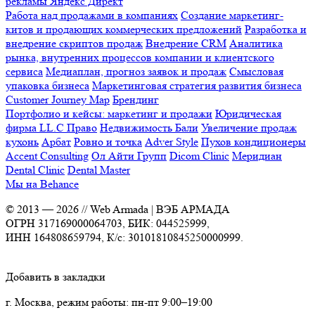
рекламы Яндекс Директ
Работа над продажами в компаниях
Создание маркетинг-
китов и продающих коммерческих предложений
Разработка и
внедрение скриптов продаж
Внедрение CRM
Аналитика
рынка, внутренних процессов компании и клиентского
сервиса
Медиаплан, прогноз заявок и продаж
Смысловая
упаковка бизнеса
Маркетинговая стратегия развития бизнеса
Customer Journey Map
Брендинг
Портфолио и кейсы: маркетинг и продажи
Юридическая
фирма LL.C Право
Недвижимость Бали
Увеличение продаж
кухонь
Арбат
Ровно и точка
Adver Style
Пухов кондиционеры
Accent Consulting
Ол Айти Групп
Dicom Clinic
Меридиан
Dental Clinic
Dental Master
Мы на Behance
© 2013 —
2026
// Web Armada | ВЭБ АРМАДА
ОГРН 317169000064703, БИК: 044525999,
ИНН 164808659794, К/с: 30101810845250000999.
Добавить в закладки
г. Москва, режим работы: пн-пт 9:00–19:00