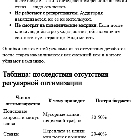
льете бюджет. Или в определенном регионе высокий
отказ — надо отключать.
Не работают с ретаргетингом.
Аудитория
накапливается, но ее не используют.
Не смотрят на поведенческие метрики.
Если после
клика люди быстро уходят, значит, объявление не
соответствует странице. Надо менять.
Ошибки контекстной рекламы из-за отсутствия доработок
после старта накапливаются как снежный ком и в итоге
убивают кампанию.
Таблица: последствия отсутствия
регулярной оптимизации
Что не
К чему приводит
Потери бюджета
оптимизируется
Поисковые
Мусорные клики,
запросы и минус-
30-50%
нецелевой трафик
слова
Переплата за клики
Ставки
20-40%
или потеря позиций