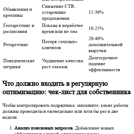
Снижение CTR,
Объявления и
устаревшие
15-30%
креативы
предложения
Геотаргетинг и
Показы в нерабочее
10-25%
расписания
время или не там
20-40%
Потеря «теплых»
Ретаргетинг
дополнительной
клиентов
выручки
Долгосрочное
Поведенческие
Ухудшение качества,
падение
метрики
рост отказов
эффективности
Что должно входить в регулярную
оптимизацию: чек-лист для собственника
Чтобы контролировать подрядчика, запомните, какие работы
должны проводиться еженедельно или хотя бы раз в две
недели:
Анализ поисковых запросов.
Добавление новых
эффективных ключей, минусация мусора.