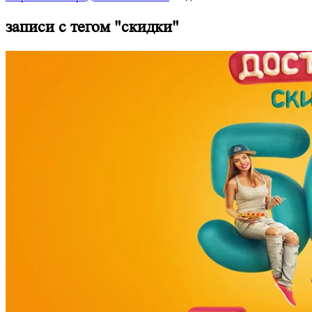
записи с тегом "
скидки
"