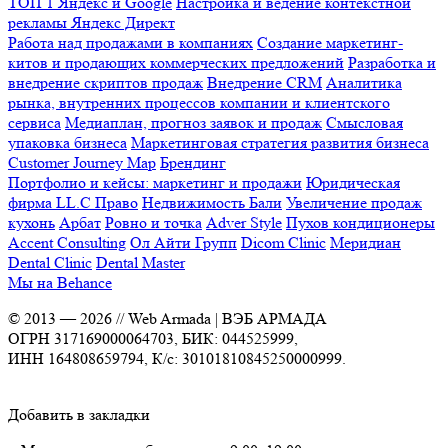
ТОП 1 Яндекс и Google
Настройка и ведение контекстной
рекламы Яндекс Директ
Работа над продажами в компаниях
Создание маркетинг-
китов и продающих коммерческих предложений
Разработка и
внедрение скриптов продаж
Внедрение CRM
Аналитика
рынка, внутренних процессов компании и клиентского
сервиса
Медиаплан, прогноз заявок и продаж
Смысловая
упаковка бизнеса
Маркетинговая стратегия развития бизнеса
Customer Journey Map
Брендинг
Портфолио и кейсы: маркетинг и продажи
Юридическая
фирма LL.C Право
Недвижимость Бали
Увеличение продаж
кухонь
Арбат
Ровно и точка
Adver Style
Пухов кондиционеры
Accent Consulting
Ол Айти Групп
Dicom Clinic
Меридиан
Dental Clinic
Dental Master
Мы на Behance
© 2013 —
2026
// Web Armada | ВЭБ АРМАДА
ОГРН 317169000064703, БИК: 044525999,
ИНН 164808659794, К/с: 30101810845250000999.
Добавить в закладки