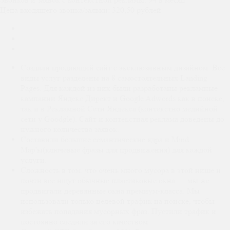
Цена входящего звонка/заявки:
320,50 рублей
Создали продающий сайт с эксклюзивным дизайном. Все
виды услуг разделены на 8 самостоятельных Landing
Pages. Для каждой из них были разработаны рекламные
кампании Яндекс Директ и Google Adwords как в поиске,
так и в Рекламной Сети Яндекса (контекстно медийной
сети у Goodgle). Сайт и контекстная реклама доведены до
нужного количества заявок.
Составили большие семантические ядра и Mind
Map'ы(ключевые фразы для продвижения) для каждой
услуги.
Сложность в том, что очень много мусора в этой нише и
почти все ищут обычные пластиковые окна — мы же
продвигали деревянные окна премиум-класса. Мы
использовали только целевой трафик на поиске, чтобы
избежать попадания мусорных фраз. Пустили трафик и
постоянно следили за его качеством.