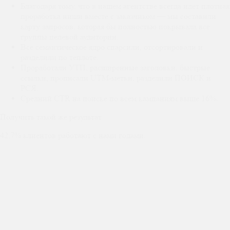
Благодаря тому, что в нашем агентстве всегда идет плотная
проработка ниши вместе с заказчиком — мы составили
карту запросов, которая бы полностью покрывала все
группы целевой аудитории.
Все семантическое ядро спарсили, отсортировали и
разделили по теплоте.
Проработали УТП, расширенные заголовки, быстрые
ссылки, прописали UTM-метки, разделили ПОИСК и
РСЯ.
Средний CTR на поиске по всем кампаниям выше 16%.
Получить такой же результат
42,7% клиентов работают с нами годами.