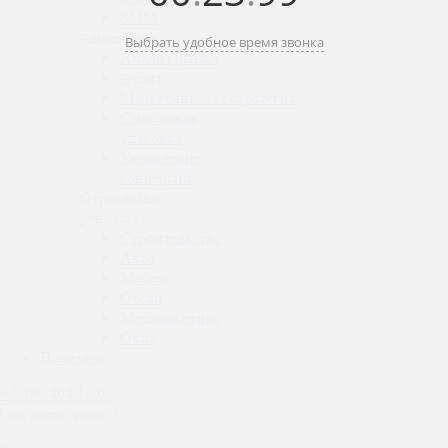
SMM
Аналитика:
Выбрать удобное время звонка
Анализ рынка
Аудит
Маркетинговая стратегия
Смысловая
упаковка
Увеличение
конверсии
Отраслевые
решения:
Строительство
Авто
Мебель
Отели
Медмаркетинг
Окна
Полезное
+7 499 404 13 02
обсудить проект