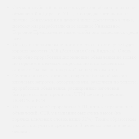
Сделали глубокий анализ конкурентов: обзвон, анализ их
объявлений в Директе, УТП, что предлагают, акции и
прочие. Конкуренция в данной нише достаточно велика,
поэтому мы разработали свое мощное Уникальное
Торговое Предложение такое, чтобы оно выделялось среди
всех.
Исходя из анализа было понятно, что в этом случае будет
хорошо работать РСЯ (Рекламная Сеть Яндекса). Очень
подробно проработали догоняющие объявления не только
по горячим и целевым запросам, но и по косвенным,
запросам "за шаг до покупки", конкурентам и т.д.
Cоставили карту запросов, спарсили большой массив
ключевых запросов, отсортировали, разделили по теплоте,
проработали объявления, расширенные заголовки,
быстрые ссылки, прописали UTM-метки, разделили
ПОИСК и РСЯ.
Из-за тщательной проработки УТП, а также правильных
объявлений, CTR у кампаний был очень высок (на
горячих ключевых словах выше 32%). Таким образом нам
удалось получить в среднем по 3 целевых заявки в день с
рекламы.