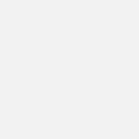
Список исправлений настроек кампаний
Неохваченные группы семантики
Рекомендации по объявлениям
Расчет целевых показателей
Прогноз бюджетов и заявок
Шаг 2
Настраиваем рекламу и дорабатываем сайт
Погружаемся в нишу и составляем Mind Map
Настраиваем коллтрекинг для отслеживания звонков
Парсим из закрытых баз целевых и околоцелевых запросов
Вручную обрабатываем все фразы Составляем списки минус-
слов Вручную пишем объявления исходя из УТП по принципу 1
ключевая фраза = 1 заголовок
А/В тестирование объявлений