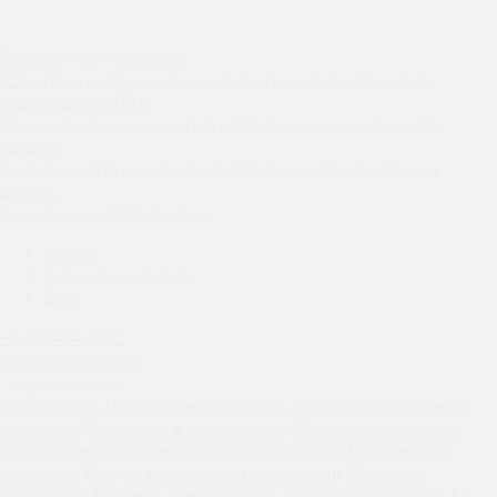
Полезное про маркетинг
Клиенты из нейросетей: как попасть в ответы AI раньше
конкурентов (GEO)
Как разобраться в маркетинге? Полная схема системы для
бизнеса!
Создание сайта и рекламы студии цветов для увеличения
продаж
первый маркетинг-партнер
Услуги
Кейсы и результаты
Блог
+7 499 404 13 02
info@webarmada.ru
обсудить проект
Об агентстве
Наши клиенты
Отзывы о работе
Строительный
маркетинг
Маркетинг в автотематика
Мебельный маркетинг
Продвижение и ведение шахматки в отелях
Медицинский
маркетинг
Продвижение оконных компаний
Маркетинг
директорам
Клиенты из нейросетей: как попасть в ответы AI