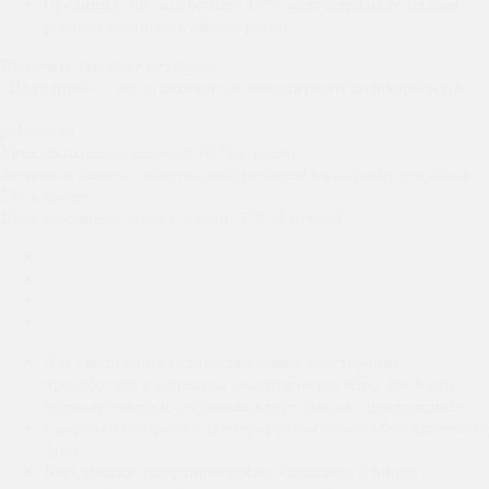
Средний CTR был больше 15%. Благодаря валу заказов
реклама окупилась многократно.
Получить такой же результат
«Полиарта» — завод сотового и монолитного поликарбоната
polyarta.ru
Уникальных посетителей:
6053 в месяц
Звонков и заявок с контекстной рекламы на оптовые поставки:
237 в месяц
Цена входящего звонка/заявки:
379,74 рублей
Для увеличения количества заявок всесторонне
проработали с клиентом семантическое ядро, все виды
поликарбоната и составили карту «масок» для парсинга.
Спарсили (собрали и сгенерировали) более 9000 ключевых
фраз.
Весь массив отсортировали по «теплоте» и видам