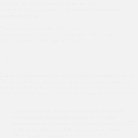
Посмотреть кейс
Получить такой же результат
Компания «Окна Евровид» — производство и установка
пластиковых окон
Уникальных посетителей:
2317 в месяц
Звонков и заявок с контекстной рекламы:
364 в месяц
Цена входящего звонка/заявки:
377 руб.
Клиент пришел к нам после долгой смены рекламных агентств.
Везде показатель 1 лида не дотягивал до нужного значения и
был больше 800 р. Была задача изменить текущие рекламные
кампании и вывести рекламные кампании на нужный результат.
Масштабно проанализировали рекламные кампании
(выставленные параметры, запросы, по которым
приходили люди с рекламы, % отказов, возраст, пол, CTR
объявлений, время на сайте, карты кликов и сроллинга,
вебвизор, сами объявления на поиске и РСЯ).