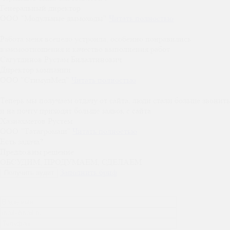
Генеральный директор
OOO "Модульные дымоходы"
Читать полностью
Работа меня всецело устроила, особенно понравились
взаимоотношения и качество выполнения работ
Сагутдинов Рустам Билалтинович
Директор компании
ООО "СтимулМед"
Читать полностью
Теперь мы получаем отдачу от сайта, люди стали больше звонить
и на почту приходят больше заявок с сайта
Хазиахметов Рустем
ООО "Татагромаш"
Читать полностью
Есть задача?
Предложим решение
ОБСУДИМ, ПРОДУМАЕМ, СДЕЛАЕМ
Заполнить бриф
Получить аудит