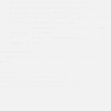
Почистили мусор и добавили много минус-слов.
Изменили стратегию показа объявлений в связи с
изменениями аукциона в Яндекс.Директ.
Остановили объявления с большим % отказов и ключевые
слова, с которых шел грязный трафик.
Спарсили дополнительную семантику, отобрали, написали
уникальные объявления.
Ведется постоянное тестирование новых объявлений и
управление ставками.
Получить такой же результат
Компания «ТатПечь» — производство дровяных и банных
печей
tatpech.ru
Уникальных посетителей:
2020 в месяц
Звонков и заявок с контекстной рекламы:
121 в месяц
Цена входящего звонка/заявки:
250,41 рублей