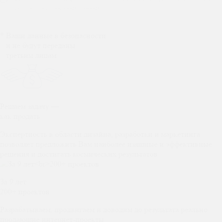
обработку персональных данных
* Ваши данные в безопасности
и не будут переданы
третьим лицам
Решаем задачу —
как продать
Экспертность в области дизайна, разработки и маркетинга
позволяет предложить Вам наиболее изящные и эффективные
решения и достигать космических результатов
За 9 лет
200+ проектов
Разрабатываем, продвигаем и доводим до результата реально
продающие интернет-проекты