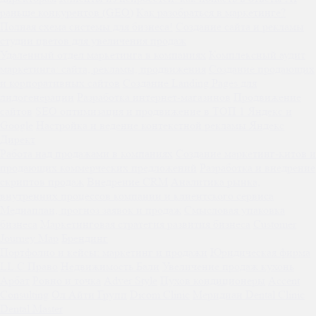
раньше конкурентов (GEO)
Как разобраться в маркетинге?
Полная схема системы для бизнеса!
Создание сайта и рекламы
студии цветов для увеличения продаж
Удаленный отдел маркетинга в компаниях
Комплексный аудит
маркетинга: сайта, рекламы, продвижения
Создание продающих
и корпоративных сайтов
Создание Landing Pages для
лидогенерации
Разработка интернет-магазинов
Продвижение
сайтов
SEO оптимизация и продвижение в ТОП 1 Яндекс и
Google
Настройка и ведение контекстной рекламы Яндекс
Директ
Работа над продажами в компаниях
Создание маркетинг-китов и
продающих коммерческих предложений
Разработка и внедрение
скриптов продаж
Внедрение CRM
Аналитика рынка,
внутренних процессов компании и клиентского сервиса
Медиаплан, прогноз заявок и продаж
Смысловая упаковка
бизнеса
Маркетинговая стратегия развития бизнеса
Customer
Journey Map
Брендинг
Портфолио и кейсы: маркетинг и продажи
Юридическая фирма
LL.C Право
Недвижимость Бали
Увеличение продаж кухонь
Арбат
Ровно и точка
Adver Style
Пухов кондиционеры
Accent
Consulting
Ол Айти Групп
Dicom Clinic
Меридиан Dental Clinic
Dental Master