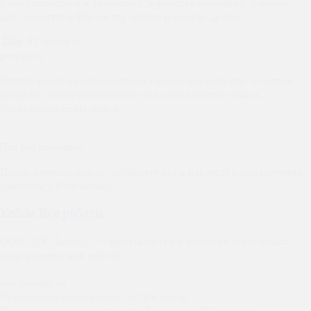
Сбор статистики и аналитика, доработка кампаний, парсинг
доп. семантики Пост-клик анализ и многое другое...
Шаг 3
Оплата за
результат
Оплата работ по оговоренным заранее показателям: за заявки,
продажи, увеличение количества либо качества заявок,
уменьшение цены заявок
Что Вы получите
Поток целевых заявок, забываете раз и навсегда о привлечении
клиентов в Ваш бизнес
Кейсы
Все работы
ООО «СК Домакс» — производство и поставка деревянных
окон и корпусной мебели
ooo-domaks.ru
Уникальных посетителей:
3750 в месяц
Звонков и заявок с контекстной рекламы:
94 в месяц