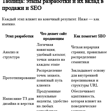
Каждый этап влияет на конечный результат. Ниже — как
именно.
Что делает сайт
Этап разработки
Как помогает SEO
продающим
Логичная
Четкая иерархия
навигация, удобный
Анализ и
страниц, правильное
каталог, точки
структура
распределение
захвата на каждом
семантики
этапе
Распределение
Закладывает основу
точек захвата,
для внутренней
Прототипирование
понятный путь
перелинковки и
клиента
структуры URL
Продуманные
Обеспечивает
визуальные
адаптивность, которая
Написание ТЗ для
акценты, удобство
влияет на
дизайна и верстки
на любых
поведенческие
устройствах
метрики
Формулируют
ценность, снимают
Включают ключевые
Продающие
возражения,
фразы, улучшают