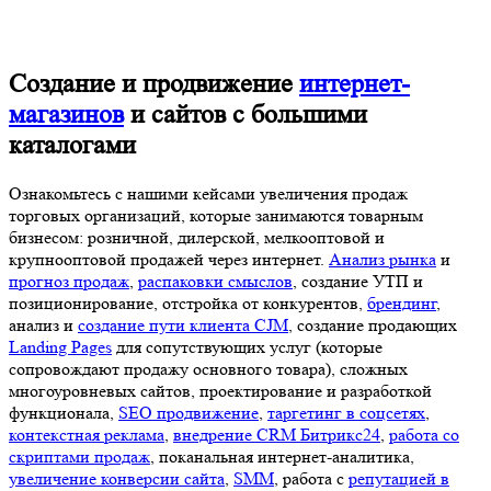
Создание и продвижение
интернет-
магазинов
и сайтов с большими
каталогами
Ознакомьтесь с нашими кейсами увеличения продаж торговых
организаций, которые занимаются товарным бизнесом:
розничной, дилерской, мелкооптовой и крупнооптовой
продажей через интернет.
Анализ рынка
и
прогноз продаж
,
распаковки смыслов
, создание УТП и позиционирование,
отстройка от конкурентов,
брендинг
, анализ и
создание пути
клиента CJM
, создание продающих
Landing Pages
для
сопутствующих услуг (которые сопровождают продажу
основного товара), сложных многоуровневых сайтов,
проектирование и разработкой функционала,
SEO продвижение
,
таргетинг в соцсетях
,
контекстная реклама
,
внедрение CRM
Битрикс24
,
работа со скриптами продаж
, поканальная интернет-
аналитика,
увеличение конверсии сайта
,
SMM
, работа с
репутацией в сети SERM
,
ведение контекстной рекламы
— все
эти работы по выстраиванию системного маркетинга для
интернет-магазинов позволяет выстраивать стабильные каналы