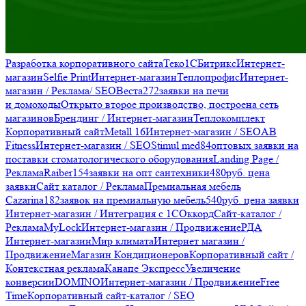
Разработка корпоративного сайта
Теко
1С
Битрикс
Интернет-
магазин
Selfie Print
Интернет-магазин
Теплопрофис
Интернет-
магазин / Реклама/ SEO
Веста
272
заявки на печи
и домоходы
Открыто второе производство, построена сеть
магазинов
Брендинг / Интернет-магазин
Теплокомплект
Корпоративный сайт
Metall 16
Интернет-магазин / SEO
AB Fitness
Интернет-магазин / SEO
Stimul med
84
оптовых заявки на
поставки стоматологического оборудования
Landing Page /
Реклама
Raiber
154
заявки на опт сантехники
480
руб. цена заявки
Сайт каталог / Реклама
Премиальная мебель Cazarina
182
заявок на
премиальную мебель
540
руб. цена заявки
Интернет-магазин /
Интеграция с 1С
Оккорд
Сайт-каталог / Реклама
MyLock
Интернет-магазин / Продвижение
РДА
Интернет-магазин
Мир
климата
Интернет магазин / Продвижение
Магазин
Кондиционеров
Корпоративный сайт / Контекстная
реклама
Канапе Экспресс
Увеличение конверсии
DOMINO
Интернет-магазин / Продвижение
Free Time
Корпоративный сайт-
каталог / SEO продвижение
Татагромаш
Интернет-магазин
сайт
VM Collection
Интернет магазин / SEO
Rus Body Builders
Сайт
каталог / SEO
Вент Индустрия
Корпоративный сайт
Компрессор
Мастер
Интернет-магазин / Брендинг
Пухов климатические
системы