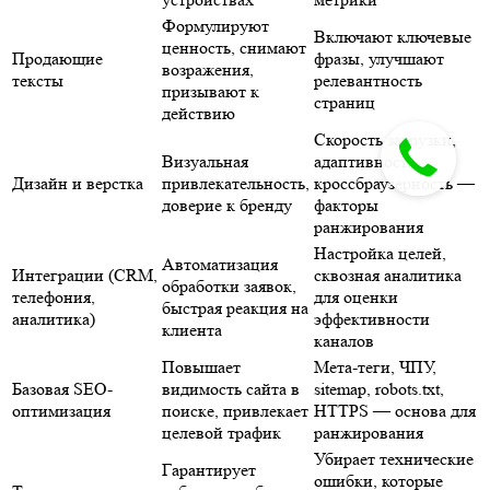
тексты
призывают к
релевантность страниц
действию
Скорость загрузки,
Визуальная
адаптивность,
Дизайн и верстка
привлекательность,
кроссбраузерность —
доверие к бренду
факторы
ранжирования
Настройка целей,
Автоматизация
Интеграции (CRM,
сквозная аналитика
обработки заявок,
телефония,
для оценки
быстрая реакция на
аналитика)
эффективности
клиента
каналов
Повышает
Мета-теги, ЧПУ,
Базовая SEO-
видимость сайта в
sitemap, robots.txt,
оптимизация
поиске, привлекает
HTTPS — основа для
целевой трафик
ранжирования
Убирает технические
Гарантирует
ошибки, которые
Тестирование и
работоспособность
ухудшают
отладка
всех форм и
поведенческие
сценариев
факторы