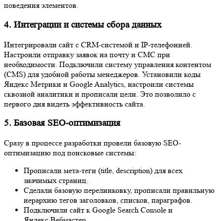
Интегрировали сайт с CRM-системой и IP-телефонией.
Настроили отправку заявок на почту и СМС при
необходимости. Подключили систему управления контентом
(CMS) для удобной работы менеджеров. Установили коды
Яндекс Метрики и Google Analytics, настроили системы
сквозной аналитики и прописали цели. Это позволило с первого
дня видеть эффективность сайта.
5. Базовая SEO-оптимизация
Сразу в процессе разработки провели базовую SEO-
оптимизацию под поисковые системы:
Прописали мета-теги (title, description) для всех значимых
страниц.
Сделали базовую перелинковку, прописали правильную
иерархию тегов заголовков, списков, параграфов.
Подключили сайт к Google Search Console и
Яндекс.Вебмастер.
Добавили «хлебные крошки», прописали файлы
sitemap.xml и robots.txt.
Настроили ЧПУ (человеко-понятные URL), основное