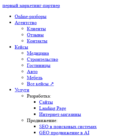
первый маркетинг-партнер
Закрыть
Online-разборы
Агентство
Клиенты
Отзывы
Контакты
Кейсы
Медицина
Строительство
Здравствуйте,
Гостиницы
хотите, мы перезвоним
Авто
Вам за 24 секунды?
Мебель
Все кейсы ↗
Услуги
Разработка:
Позвоните мне!
Сайты
Landing Page
Нажимая на кнопку "
Позвоните мне
", я даю свое
Интернет-магазины
согласие на обработку персональных данных и
Продвижение:
принимаю
условия соглашения
SEO в поисковых системах
00
23
99
GEO продвижение в AI
Контекстная реклама