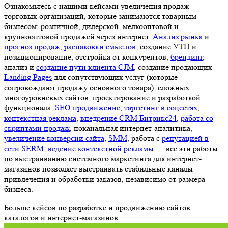
Ознакомьтесь с нашими кейсами увеличения продаж
торговых организаций, которые занимаются товарным
бизнесом: розничной, дилерской, мелкооптовой и
крупнооптовой продажей через интернет.
Анализ рынка
и
прогноз продаж
,
распаковки смыслов
, создание УТП и
позиционирование, отстройка от конкурентов,
брендинг
,
анализ и
создание пути клиента CJM
, создание продающих
Landing Pages
для сопутствующих услуг (которые
сопровождают продажу основного товара), сложных
многоуровневых сайтов, проектирование и разработкой
функционала,
SEO продвижение
,
таргетинг в соцсетях
,
контекстная реклама
,
внедрение CRM Битрикс24
,
работа со
скриптами продаж
, поканальная интернет-аналитика,
увеличение конверсии сайта
,
SMM
, работа с
репутацией в
сети SERM
,
ведение контекстной рекламы
— все эти работы
по выстраиванию системного маркетинга для интернет-
магазинов позволяет выстраивать стабильные каналы
привлечения и обработки заказов, независимо от размера
бизнеса.
Больше кейсов по разработке и продвижению сайтов
каталогов и интернет-магазинов