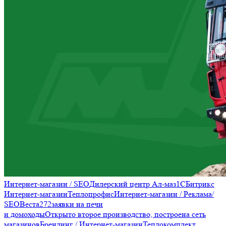
Интернет-магазин / SEO
Дилерский центр Ал-маз
1С
Битрикс
Интернет-магазин
Теплопрофис
Интернет-магазин / Реклама/
SEO
Веста
272
заявки на печи
и домоходы
Открыто второе производство, построена сеть
магазинов
Брендинг / Интернет-магазин
Теплокомплект