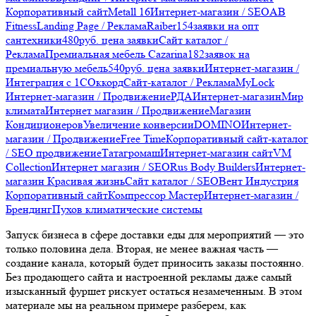
Корпоративный сайт
Metall 16
Интернет-магазин / SEO
AB
Fitness
Landing Page / Реклама
Raiber
154
заявки на опт
сантехники
480
руб. цена заявки
Сайт каталог /
Реклама
Премиальная мебель Cazarina
182
заявок на
премиальную мебель
540
руб. цена заявки
Интернет-магазин /
Интеграция с 1С
Оккорд
Сайт-каталог / Реклама
MyLock
Интернет-магазин / Продвижение
РДА
Интернет-магазин
Мир
климата
Интернет магазин / Продвижение
Магазин
Кондиционеров
Увеличение конверсии
DOMINO
Интернет-
магазин / Продвижение
Free Time
Корпоративный сайт-каталог
/ SEO продвижение
Татагромаш
Интернет-магазин сайт
VM
Collection
Интернет магазин / SEO
Rus Body Builders
Интернет-
магазин
Красивая жизнь
Сайт каталог / SEO
Вент Индустрия
Корпоративный сайт
Компрессор Мастер
Интернет-магазин /
Брендинг
Пухов климатические системы
Запуск бизнеса в сфере доставки еды для мероприятий — это
только половина дела. Вторая, не менее важная часть —
создание канала, который будет приносить заказы постоянно.
Без продающего сайта и настроенной рекламы даже самый
изысканный фуршет рискует остаться незамеченным. В этом
материале мы на реальном примере разберем, как