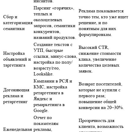
инсайтов.
Парсинг «горячих»,
Реклама показывается
теплых и
Сбор и
точно тем, кто уже ищет
околоцелевых
категоризация
решение, и по
запросов, семантики
семантики
понятным для них
конкурентов,
формулировкам.
названий продуктов.
Создание текстов с
Высокий CTR,
УТП, быстрые
Настройка
снижение стоимости
ссылки, минус-слова,
объявлений и
клика, увеличение
настройка по полу/
таргетинга
количества целевых
возрасту/гео,
заявок.
Lookalike.
Кампании в РСЯ и
Возврат посетителей,
КМС, настройка
Догоняющая
которые не купили с
ретаргетинга в
реклама и
первого раза;
Яндекс и
ретаргетинг
повышение общей
ремаркетинга в
конверсии на 20–30%.
Google.
Отчет по
Прозрачность для
показателям
клиента, возможность
Еженедельная
рекламы,