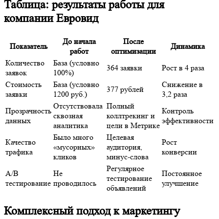
Таблица: результаты работы для
компании Евровид
До начала
После
Показатель
Динамика
работ
оптимизации
Количество
База (условно
364 заявки
Рост в 4 раза
заявок
100%)
Стоимость
База (условно
Снижение в
377 рублей
заявки
1200 руб.)
3,2 раза
Отсутствовала
Полный
Прозрачность
Контроль
сквозная
коллтрекинг и
данных
эффективности
аналитика
цели в Метрике
Было много
Целевая
Качество
Рост
«мусорных»
аудитория,
трафика
конверсии
кликов
минус-слова
Регулярное
A/B
Не
Постоянное
тестирование
тестирование
проводилось
улучшение
объявлений
Комплексный подход к маркетингу