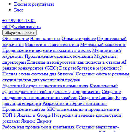
Кейсы и результаты
Блог
+7 499 404 13 02
info@webarmada.ru
обсудить проект
Об агентстве
Наши клиенты
Отзывы о работе
Строительный
маркетинг
Маркетинг в автотематика
Мебельный маркетинг
Продвижение и ведение шахматки в отелях
Медицинский
маркетинг
Продвижение оконных компаний
Маркетинг
директорам
Клиенты из нейросетей: как попасть в ответы AI
раньше конкурентов (GEO)
Как разобраться в маркетинге?
Полная схема системы для бизнеса!
Создание сайта и рекламы
студии цветов для увеличения продаж
Удаленный отдел маркетинга в компаниях
Комплексный
аудит маркетинга: сайта, рекламы, продвижения
Создание
продающих и корпоративных сайтов
Создание Landing Pages
для лидогенерации
Разработка интернет-магазинов
Продвижение сайтов
SEO оптимизация и продвижение в
ТОП 1 Яндекс и Google
Настройка и ведение контекстной
рекламы Яндекс Директ
Работа над продажами в компаниях
Создание маркетинг-