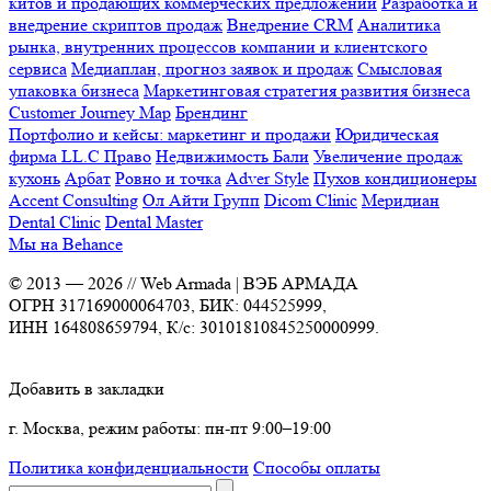
китов и продающих коммерческих предложений
Разработка и
внедрение скриптов продаж
Внедрение CRM
Аналитика
рынка, внутренних процессов компании и клиентского
сервиса
Медиаплан, прогноз заявок и продаж
Смысловая
упаковка бизнеса
Маркетинговая стратегия развития бизнеса
Customer Journey Map
Брендинг
Портфолио и кейсы: маркетинг и продажи
Юридическая
фирма LL.C Право
Недвижимость Бали
Увеличение продаж
кухонь
Арбат
Ровно и точка
Adver Style
Пухов кондиционеры
Accent Consulting
Ол Айти Групп
Dicom Clinic
Меридиан
Dental Clinic
Dental Master
Мы на Behance
© 2013 —
2026
// Web Armada | ВЭБ АРМАДА
ОГРН 317169000064703, БИК: 044525999,
ИНН 164808659794, К/с: 30101810845250000999.
Добавить в закладки
г. Москва, режим работы: пн-пт 9:00–19:00
Политика конфиденциальности
Способы оплаты