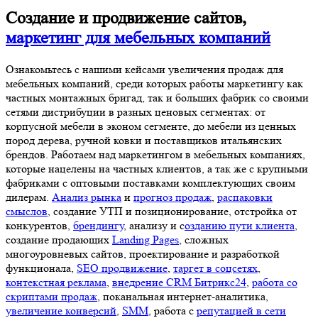
Создание и продвижение сайтов,
маркетинг для мебельных компаний
Ознакомьтесь с нашими кейсами увеличения продаж для
мебельных компаний, среди которых работы маркетингу как
частных монтажных бригад, так и больших фабрик со своими
сетями дистрибуции в разных ценовых сегментах: от
корпусной мебели в эконом сегменте, до мебели из ценных
пород дерева, ручной ковки и поставщиков итальянских
брендов. Работаем над маркетингом в мебельных компаниях,
которые нацелены на частных клиентов, а так же c крупными
фабриками с оптовыми поставками комплектующих своим
дилерам.
Анализ рынка
и
прогноз продаж
,
распаковки
смыслов
, создание УТП и позиционирование, отстройка от
конкурентов,
брендингу
, анализу и с
озданию пути клиента
,
создание продающих
Landing Pages
, сложных
многоуровневых сайтов, проектирование и разработкой
функционала,
SEO продвижение
,
таргет в соцсетях
,
контекстная реклама
,
внедрение CRM Битрикс24
,
работа со
скриптами продаж
, поканальная интернет-аналитика,
увеличение конверсий
,
SMM
, работа с
репутацией в сети