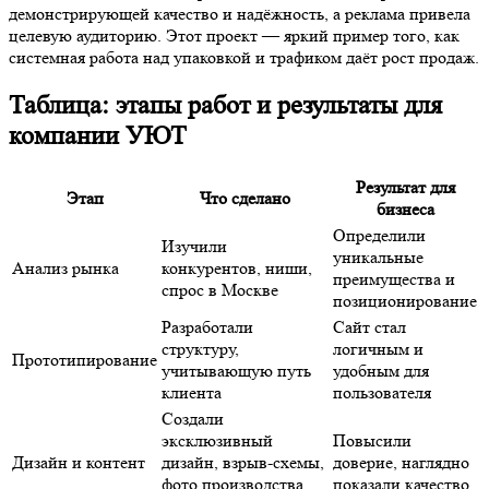
демонстрирующей качество и надёжность, а реклама привела
целевую аудиторию. Этот проект — яркий пример того, как
системная работа над упаковкой и трафиком даёт рост продаж.
Таблица: этапы работ и результаты для
компании УЮТ
Результат для
Этап
Что сделано
бизнеса
Определили
Изучили
уникальные
Анализ рынка
конкурентов, ниши,
преимущества и
спрос в Москве
позиционирование
Разработали
Сайт стал
структуру,
логичным и
Прототипирование
учитывающую путь
удобным для
клиента
пользователя
Создали
эксклюзивный
Повысили
Дизайн и контент
дизайн, взрыв-схемы,
доверие, наглядно
фото производства,
показали качество