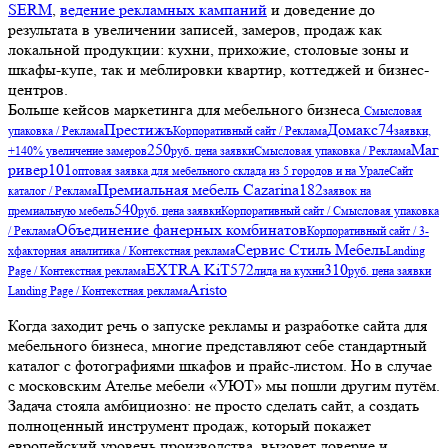
SERM
,
ведение рекламных кампаний
и доведение до
результата в увеличении записей, замеров, продаж как
локальной продукции: кухни, прихожие, столовые зоны и
шкафы-купе, так и меблировки квартир, коттеджей и бизнес-
центров.
Больше кейсов маркетинга для мебельного бизнеса
Смысловая
Престижъ
Домакс
74
упаковка / Реклама
Корпоративный сайт / Реклама
заявки,
250
Маг
+140% увеличение замеров
руб. цена заявки
Смысловая упаковка / Реклама
ривер
101
оптовая заявка для мебельного склада из 5 городов и на Урале
Сайт
Премиальная мебель Cazarina
182
каталог / Реклама
заявок на
540
премиальную мебель
руб. цена заявки
Корпоративный сайт / Смысловая упаковка
Объединение фанерных комбинатов
/ Реклама
Корпоративный сайт / 3-
Сервис Стиль Мебель
хфакторная аналитика / Контекстная реклама
Landing
EXTRA KiT
572
310
Page / Контекстная реклама
лида на кухни
руб. цена заявки
Aristo
Landing Page / Контекстная реклама
Когда заходит речь о запуске рекламы и разработке сайта для
мебельного бизнеса, многие представляют себе стандартный
каталог с фотографиями шкафов и прайс-листом. Но в случае
с московским Ателье мебели «УЮТ» мы пошли другим путём.
Задача стояла амбициозно: не просто сделать сайт, а создать
полноценный инструмент продаж, который покажет
европейский уровень производства, вызовет доверие и