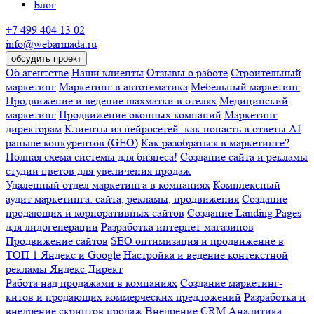
Блог
+7 499 404 13 02
info@webarmada.ru
обсудить проект
Об агентстве
Наши клиенты
Отзывы о работе
Строительный
маркетинг
Маркетинг в автотематика
Мебельный маркетинг
Продвижение и ведение шахматки в отелях
Медицинский
маркетинг
Продвижение оконных компаний
Маркетинг
директорам
Клиенты из нейросетей: как попасть в ответы AI
раньше конкурентов (GEO)
Как разобраться в маркетинге?
Полная схема системы для бизнеса!
Создание сайта и рекламы
студии цветов для увеличения продаж
Удаленный отдел маркетинга в компаниях
Комплексный
аудит маркетинга: сайта, рекламы, продвижения
Создание
продающих и корпоративных сайтов
Создание Landing Pages
для лидогенерации
Разработка интернет-магазинов
Продвижение сайтов
SEO оптимизация и продвижение в
ТОП 1 Яндекс и Google
Настройка и ведение контекстной
рекламы Яндекс Директ
Работа над продажами в компаниях
Создание маркетинг-
китов и продающих коммерческих предложений
Разработка и
внедрение скриптов продаж
Внедрение CRM
Аналитика