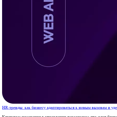
HR-тренды: как бизнесу адаптироваться к новым вызовам и уд
Ключевые изменения в управлении персоналом: что ждет бизн