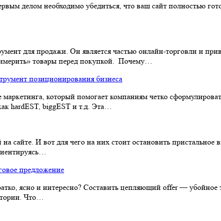
первым делом необходимо убедиться, что ваш сайт полностью гот
румент для продажи. Он является частью онлайн-торговли и пр
римерить» товары перед покупкой. Почему…
трумент позиционирования бизнеса
е маркетинга, который помогает компаниям четко сформулирова
ак hardEST, biggEST и т.д. Эта…
на сайте. И вот для чего на них стоит остановить пристальное
риентируясь…
рговое предложение
кратко, ясно и интересно? Составить цепляющий offer — убойно
итории. Что…