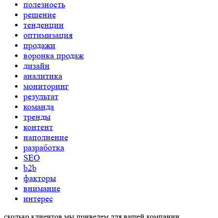
полезность
решение
тенденции
оптимизация
продажи
воронка продаж
дизайн
аналитика
мониторинг
результат
команда
тренды
контент
наполнение
разработка
SEO
b2b
факторы
внимание
интерес
сколько
клиентов
мы
приведем
для вашей компании