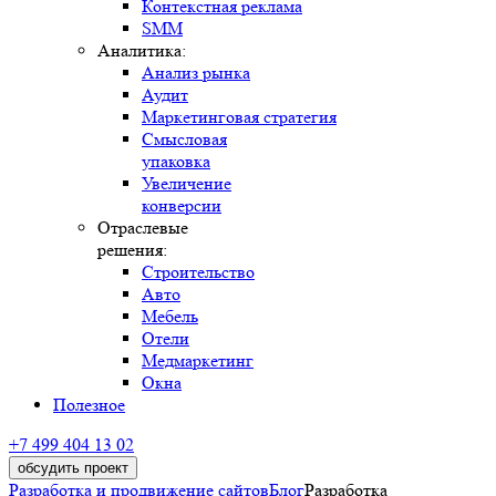
Контекстная реклама
SMM
Аналитика:
Анализ рынка
Аудит
Маркетинговая стратегия
Смысловая
упаковка
Увеличение
конверсии
Отраслевые
решения:
Строительство
Авто
Мебель
Отели
Медмаркетинг
Окна
Полезное
+7 499 404 13 02
обсудить проект
Разработка и продвижение сайтов
Блог
Разработка