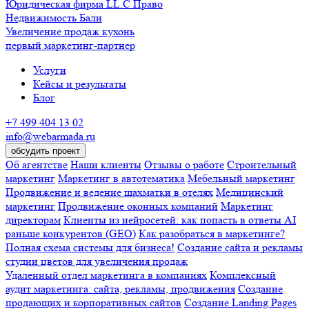
Юридическая фирма LL.C Право
Недвижимость Бали
Увеличение продаж кухонь
первый маркетинг-партнер
Услуги
Кейсы и результаты
Блог
+7 499 404 13 02
info@webarmada.ru
обсудить проект
Об агентстве
Наши клиенты
Отзывы о работе
Строительный
маркетинг
Маркетинг в автотематика
Мебельный маркетинг
Продвижение и ведение шахматки в отелях
Медицинский
маркетинг
Продвижение оконных компаний
Маркетинг
директорам
Клиенты из нейросетей: как попасть в ответы AI
раньше конкурентов (GEO)
Как разобраться в маркетинге?
Полная схема системы для бизнеса!
Создание сайта и рекламы
студии цветов для увеличения продаж
Удаленный отдел маркетинга в компаниях
Комплексный
аудит маркетинга: сайта, рекламы, продвижения
Создание
продающих и корпоративных сайтов
Создание Landing Pages