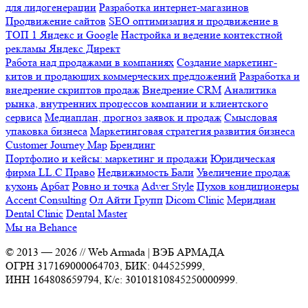
для лидогенерации
Разработка интернет-магазинов
Продвижение сайтов
SEO оптимизация и продвижение в
ТОП 1 Яндекс и Google
Настройка и ведение контекстной
рекламы Яндекс Директ
Работа над продажами в компаниях
Создание маркетинг-
китов и продающих коммерческих предложений
Разработка и
внедрение скриптов продаж
Внедрение CRM
Аналитика
рынка, внутренних процессов компании и клиентского
сервиса
Медиаплан, прогноз заявок и продаж
Смысловая
упаковка бизнеса
Маркетинговая стратегия развития бизнеса
Customer Journey Map
Брендинг
Портфолио и кейсы: маркетинг и продажи
Юридическая
фирма LL.C Право
Недвижимость Бали
Увеличение продаж
кухонь
Арбат
Ровно и точка
Adver Style
Пухов кондиционеры
Accent Consulting
Ол Айти Групп
Dicom Clinic
Меридиан
Dental Clinic
Dental Master
Мы на Behance
© 2013 —
2026
// Web Armada | ВЭБ АРМАДА
ОГРН 317169000064703, БИК: 044525999,
ИНН 164808659794, К/с: 30101810845250000999.