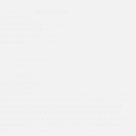
Заполнить бриф
Получить аудит
Свежие кейсы
Юридическая фирма LL.C Право
Недвижимость Бали
Увеличение продаж кухонь
первый маркетинг-партнер
Услуги
Кейсы и результаты
Блог
+7 499 404 13 02
info@webarmada.ru
обсудить проект
Об агентстве
Наши клиенты
Отзывы о работе
Строительный
маркетинг
Маркетинг в автотематика
Мебельный маркетинг
Продвижение и ведение шахматки в отелях
Медицинский
маркетинг
Продвижение оконных компаний
Маркетинг
директорам
Клиенты из нейросетей: как попасть в ответы AI
раньше конкурентов (GEO)
Как разобраться в маркетинге?
Полная схема системы для бизнеса!
Создание сайта и рекламы