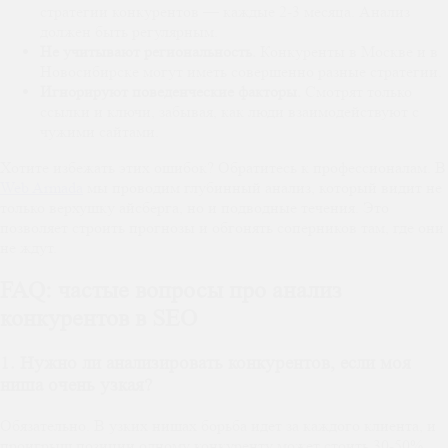
стратегии конкурентов — каждые 2-3 месяца. Анализ
должен быть регулярным.
Не учитывают региональность.
Конкуренты в Москве и в
Новосибирске могут иметь совершенно разные стратегии.
Игнорируют поведенческие факторы.
Смотрят только
ссылки и ключи, забывая, как люди взаимодействуют с
чужими сайтами.
Хотите избежать этих ошибок? Обратитесь к профессионалам. В
Web Armada
мы проводим глубинный анализ, который видит не
только верхушку айсберга, но и подводные течения. Это
позволяет строить прогнозы и обгонять соперников там, где они
не ждут.
FAQ: частые вопросы про анализ
конкурентов в SEO
1. Нужно ли анализировать конкурентов, если моя
ниша очень узкая?
Обязательно. В узких нишах борьба идет за каждого клиента, и
проигрыш позиции одному конкуренту может стоить 30-50%