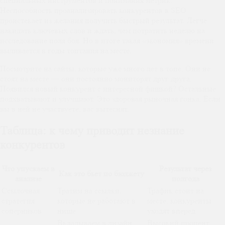
специальных инструментов и понимания метрик.
Неспособность проанализировать конкурентов в SEO
проистекает из желания получить быстрый результат. Легче
накидать ключевых слов и ждать, чем потратить неделю на
исследование поля боя. Но в итоге такая «экономия» времени
выливается в годы топтания на месте.
Посмотрите на сайты, которые уже много лет в топе. Они не
стоят на месте — они постоянно мониторят друг друга.
Появился новый конкурент с интересной фишкой? Остальные
подхватывают и улучшают. Это здоровая рыночная гонка. Если
вы в ней не участвуете, вас вытеснят.
Таблица: к чему приводит незнание
конкурентов
Что упускаем в
Результат через
Как это бьет по бюджету
анализе
полгода
Ссылочная
Тратим на ссылки,
Трафик стоит на
стратегия
которые не работают в
месте, конкуренты
соперников
нише
уходят вперед
Вкладываем в дизайн,
Высокий процент