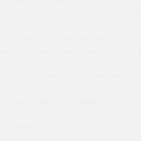
студии цветов для увеличения продаж
Удаленный отдел маркетинга в компаниях
Комплексный аудит
маркетинга: сайта, рекламы, продвижения
Создание продающих
и корпоративных сайтов
Создание Landing Pages для
лидогенерации
Разработка интернет-магазинов
Продвижение
сайтов
SEO оптимизация и продвижение в ТОП 1 Яндекс и
Google
Настройка и ведение контекстной рекламы Яндекс
Директ
Работа над продажами в компаниях
Создание маркетинг-китов и
продающих коммерческих предложений
Разработка и внедрение
скриптов продаж
Внедрение CRM
Аналитика рынка,
внутренних процессов компании и клиентского сервиса
Медиаплан, прогноз заявок и продаж
Смысловая упаковка
бизнеса
Маркетинговая стратегия развития бизнеса
Customer
Journey Map
Брендинг
Портфолио и кейсы: маркетинг и продажи
Юридическая фирма
LL.C Право
Недвижимость Бали
Увеличение продаж кухонь
Арбат
Ровно и точка
Adver Style
Пухов кондиционеры
Accent
Consulting
Ол Айти Групп
Dicom Clinic
Меридиан Dental Clinic
Dental Master
Мы на Behance
© 2013 —
2026
// Web Armada | ВЭБ АРМАДА