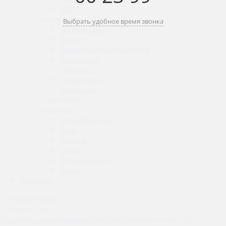
SMM
Аналитика:
Выбрать удобное время звонка
Анализ рынка
Аудит
Маркетинговая стратегия
Смысловая
упаковка
Увеличение
конверсии
Отраслевые
решения:
Строительство
Авто
Мебель
Отели
Медмаркетинг
Окна
Полезное
+7 499 404 13 02
обсудить проект
Разработка и продвижение сайтов
Блог
Ошибки при SEO-