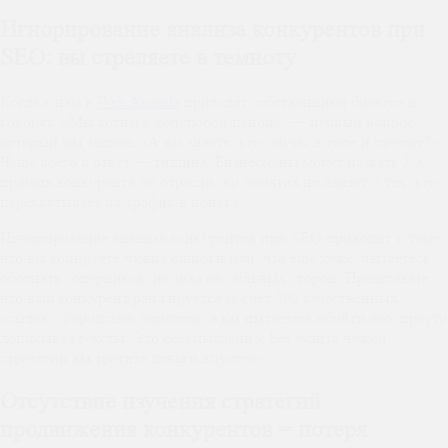
Игнорирование анализа конкурентов при
SEO: вы стреляете в темноту
Когда к нам в
Web Armada
приходят собственники бизнеса и
говорят: «Мы хотим в топ любой ценой», — первый вопрос,
который мы задаем: «А вы знаете, кто сейчас в топе и почему?».
Чаще всего в ответ — тишина. Бизнесмены могут назвать 2-3
прямых конкурента по отрасли, но понятия не имеют о тех, кто
перехватывает их трафик в поиске.
Игнорирование анализа конкурентов при SEO приводит к тому,
что вы копируете чужие ошибки или, что еще хуже, пытаетесь
обогнать соперников, не зная их сильных сторон. Представьте,
что ваш конкурент ранжируется за счет 500 качественных
ссылок с городских порталов, а вы пытаетесь обойти его, просто
дописывая тексты. Это бессмысленно. Без аудита чужой
стратегии вы тратите деньги впустую.
Отсутствие изучения стратегий
продвижения конкурентов = потеря