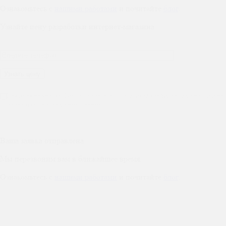
Ознакомьтесь с
нашими работами
и почитайте
блог
.
Узнайте цену разработки интернет-магазина
Нажимая на кнопку, Вы соглашаетесь с политикой конфиденциальности и на
обработку персональных данных
Ваша заявка отправлена
Мы перезвоним вам в ближайшее время.
Ознакомьтесь с
нашими работами
и почитайте
блог
.