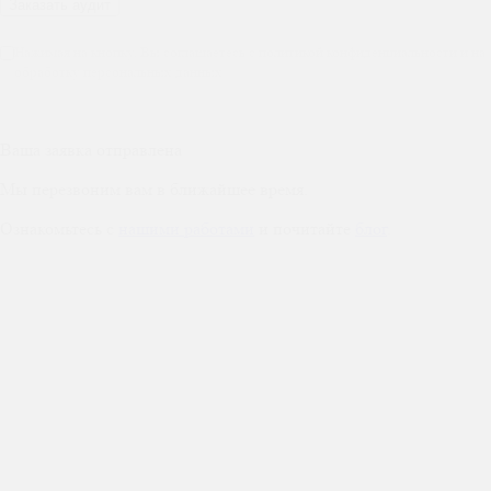
Нажимая на кнопку, Вы соглашаетесь с политикой конфиденциальности и на
обработку персональных данных
Ваша заявка отправлена
Мы перезвоним вам в ближайшее время.
Ознакомьтесь с
нашими работами
и почитайте
блог
.