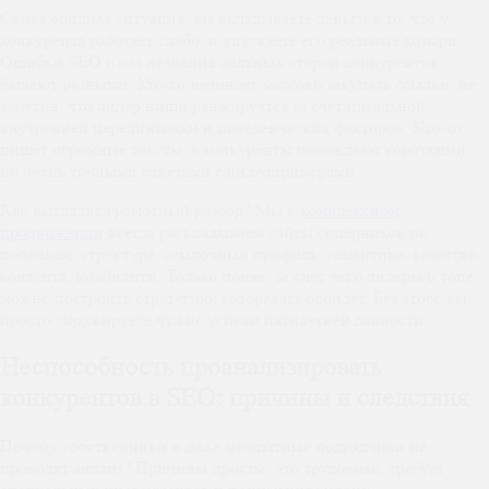
Самая обидная ситуация: вы вкладываете деньги в то, что у
конкурента работает слабо, и упускаете его реальные козыри.
Ошибки SEO из-за незнания сильных сторон конкурентов
бывают разными. Кто-то начинает массово закупать ссылки, не
заметив, что лидер ниши ранжируется за счет идеальной
внутренней перелинковки и поведенческих факторов. Кто-то
пишет огромные тексты, а конкуренты побеждают короткими,
но очень точными ответами с видеопримерами.
Как выглядит грамотный разбор? Мы в
комплексном
продвижении
всегда раскладываем сайты соперников по
полочкам: структура, ссылочный профиль, семантика, качество
контента, юзабилити. Только поняв, за счет чего лидеры в топе,
можно построить стратегию, которая их обойдет. Без этого вы
просто тиражируете чужие успехи пятилетней давности.
Неспособность проанализировать
конкурентов в SEO: причины и следствия
Почему собственники и даже неопытные подрядчики не
проводят анализ? Причины просты: это трудоемко, требует