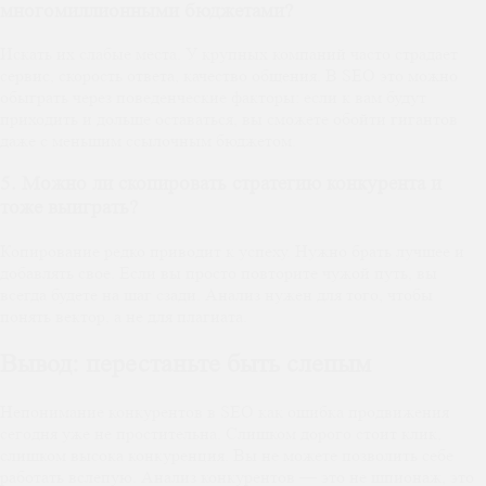
многомиллионными бюджетами?
Искать их слабые места. У крупных компаний часто страдает
сервис, скорость ответа, качество общения. В SEO это можно
обыграть через поведенческие факторы: если к вам будут
приходить и дольше оставаться, вы сможете обойти гигантов
даже с меньшим ссылочным бюджетом.
5. Можно ли скопировать стратегию конкурента и
тоже выиграть?
Копирование редко приводит к успеху. Нужно брать лучшее и
добавлять свое. Если вы просто повторите чужой путь, вы
всегда будете на шаг сзади. Анализ нужен для того, чтобы
понять вектор, а не для плагиата.
Вывод: перестаньте быть слепым
Непонимание конкурентов в SEO как ошибка продвижения
сегодня уже не простительна. Слишком дорого стоит клик,
слишком высока конкуренция. Вы не можете позволить себе
работать вслепую. Анализ конкурентов — это не шпионаж, это