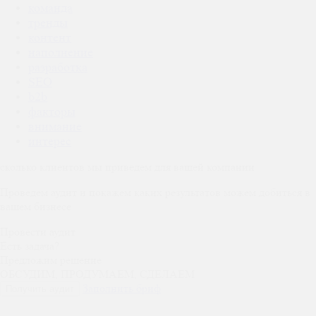
команда
тренды
контент
наполнение
разработка
SEO
b2b
факторы
внимание
интерес
сколько
клиентов
мы
приведем
для вашей компании
Проведем аудит и покажем каких результатов можем добиться в
вашем бизнесе
Провести аудит
Есть задача?
Предложим решение
ОБСУДИМ, ПРОДУМАЕМ, СДЕЛАЕМ
Заполнить бриф
Получить аудит