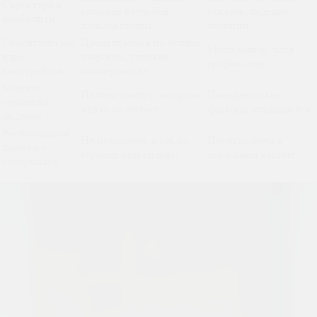
Структура и
который неудобен
отказов, падение
юзабилити
пользователям
позиций
Семантическое
Продвигаемся по общим
Мало заявок, хотя
ядро
запросам, упуская
трафик есть
конкурентов
коммерческие
Контент-
Пишем «воду», которую
Поведенческие
стратегия
никто не читает
факторы ухудшаются
лидеров
Региональная
Не понимаем, в каких
Проигрываем в
привязка
городах они сильны
локальной выдаче
соперников