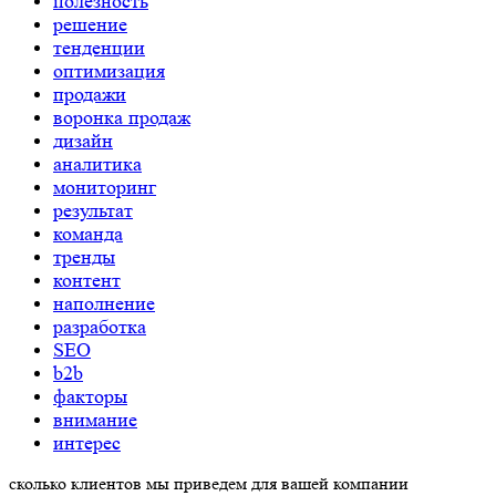
полезность
решение
тенденции
оптимизация
продажи
воронка продаж
дизайн
аналитика
мониторинг
результат
команда
тренды
контент
наполнение
разработка
SEO
b2b
факторы
внимание
интерес
сколько
клиентов
мы
приведем
для вашей компании