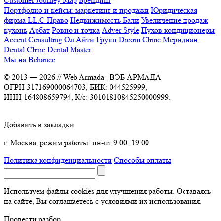
Customer Journey Map
Брендинг
Портфолио и кейсы: маркетинг и продажи
Юридическая
фирма LL.C Право
Недвижимость Бали
Увеличение продаж
кухонь
Арбат
Ровно и точка
Adver Style
Пухов кондиционеры
Accent Consulting
Ол Айти Групп
Dicom Clinic
Меридиан
Dental Clinic
Dental Master
Мы на Behance
© 2013 —
2026
// Web Armada | ВЭБ АРМАДА
ОГРН 317169000064703, БИК: 044525999,
ИНН 164808659794, К/с: 30101810845250000999.
Добавить в закладки
г. Москва, режим работы: пн-пт 9:00–19:00
Политика конфиденциальности
Способы оплаты
Используем файлы cookies для улучшения работы. Оставаясь
на сайте, Вы соглашаетесь с условиями их использования.
Провести разбор