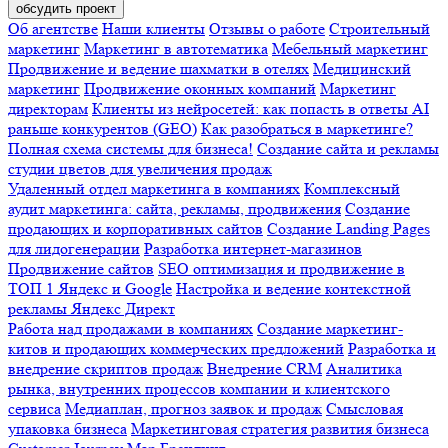
обсудить проект
Об агентстве
Наши клиенты
Отзывы о работе
Строительный
маркетинг
Маркетинг в автотематика
Мебельный маркетинг
Продвижение и ведение шахматки в отелях
Медицинский
маркетинг
Продвижение оконных компаний
Маркетинг
директорам
Клиенты из нейросетей: как попасть в ответы AI
раньше конкурентов (GEO)
Как разобраться в маркетинге?
Полная схема системы для бизнеса!
Создание сайта и рекламы
студии цветов для увеличения продаж
Удаленный отдел маркетинга в компаниях
Комплексный
аудит маркетинга: сайта, рекламы, продвижения
Создание
продающих и корпоративных сайтов
Создание Landing Pages
для лидогенерации
Разработка интернет-магазинов
Продвижение сайтов
SEO оптимизация и продвижение в
ТОП 1 Яндекс и Google
Настройка и ведение контекстной
рекламы Яндекс Директ
Работа над продажами в компаниях
Создание маркетинг-
китов и продающих коммерческих предложений
Разработка и
внедрение скриптов продаж
Внедрение CRM
Аналитика
рынка, внутренних процессов компании и клиентского
сервиса
Медиаплан, прогноз заявок и продаж
Смысловая
упаковка бизнеса
Маркетинговая стратегия развития бизнеса