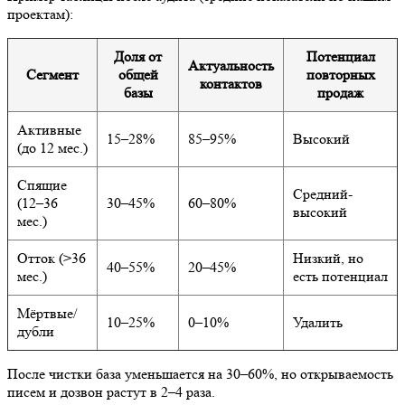
Доля от
Потенциал
Актуальность
Сегмент
общей
повторных
контактов
базы
продаж
Активные
15–28%
85–95%
Высокий
(до 12 мес.)
Спящие
Средний-
30–45%
60–80%
(12–36 мес.)
высокий
Отток (>36
Низкий, но есть
40–55%
20–45%
мес.)
потенциал
Мёртвые/
10–25%
0–10%
Удалить
дубли
После чистки база уменьшается на 30–60%, но открываемость
писем и дозвон растут в 2–4 раза.
Смотрите
свежие
кейсы