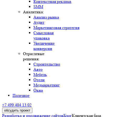
SMM
Аналитика:
Выбрать удобное время звонка
Анализ рынка
Аудит
Маркетинговая стратегия
Смысловая
упаковка
Увеличение
конверсии
Отраслевые
решения:
Строительство
Авто
Мебель
Отели
Медмаркетинг
Окна
Полезное
+7 499 404 13 02
обсудить проект
Разработка и продвижение сайтов
Блог
Клиентская база устарела