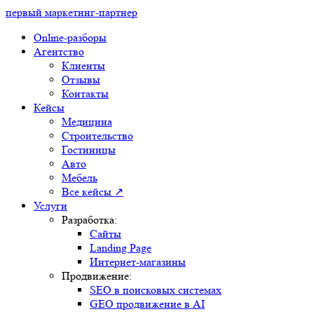
первый маркетинг-партнер
Закрыть
Online-разборы
Агентство
Клиенты
Отзывы
Контакты
Кейсы
Медицина
Строительство
Здравствуйте,
Гостиницы
хотите, мы перезвоним
Авто
Вам за 24 секунды?
Мебель
Все кейсы ↗
Услуги
Разработка:
Позвоните мне!
Сайты
Landing Page
Нажимая на кнопку "
Позвоните мне
", я даю
Интернет-магазины
свое согласие на обработку персональных данных
Продвижение:
и принимаю
условия соглашения
SEO в поисковых системах
00
23
99
GEO продвижение в AI
Контекстная реклама