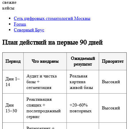
План действий на первые 90 дней
Ожидаемый
Период
Что внедряем
Приоритет
результат
Реальная
Дни 1–
Аудит и чистка
картина
Высокий
14
базы + сегментация
живой базы
Реактивация
Дни
спящих +
+20–60%
Высокий
15–30
послепродажный
повторных
сервис
Ретаргетинг +
Дни
+50–150%
триггерные
Высокий
31–60
повторных
цепочки
Программа
+80–250%
Дни
лояльности +
повторных +
Средний
61–90
рефералка + look-