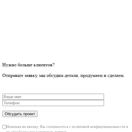
Нужно больше клиентов?
Отправьте заявку, мы обсудим детали, продумаем и сделаем.
Нажимая на кнопку, Вы соглашаетесь с политикой конфиденциальности и на
обработку персональных данных
Ваша заявка отправлена
Мы перезвоним вам в ближайшее время.
Ознакомьтесь с
нашими работами
и почитайте
блог
.