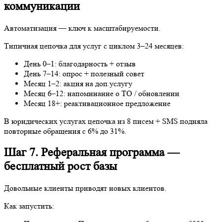
День 0–1: благодарность + отзыв
День 7–14: опрос + полезный совет
Месяц 1–2: акция на доп.услугу
Месяц 6–12: напоминание о ТО / обновлении
Месяц 18+: реактивационное предложение
В юридических услугах цепочка из 8 писем + SMS подняла
повторные обращения с 6% до 31%.
Шаг 7. Реферальная программа —
бесплатный рост базы
Довольные клиенты приводят новых клиентов.
Как запустить:
Предложение: «Приведи друга — оба получите 5000 руб. /
скидку 15%»
Простая механика: уникальная ссылка или промокод
Автоматическое начисление бонуса после оплаты друга
Реклама рефералки в email, SMS, личном кабинете
В автосервисах реферальная программа дала +38% новых