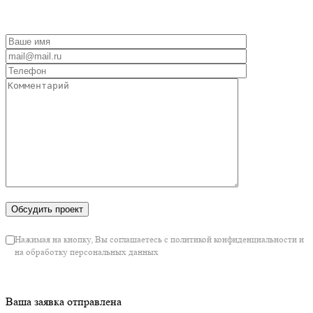
Нажимая на кнопку, Вы соглашаетесь с политикой конфиденциальности и на
обработку персональных данных
Ваша заявка отправлена
Мы перезвоним вам в ближайшее время.
Ознакомьтесь с
нашими работами
и почитайте
блог
нашего
отдела развития.
Отправьте заявку
Обсудим ваши задачи и покажем варианты решений как можно