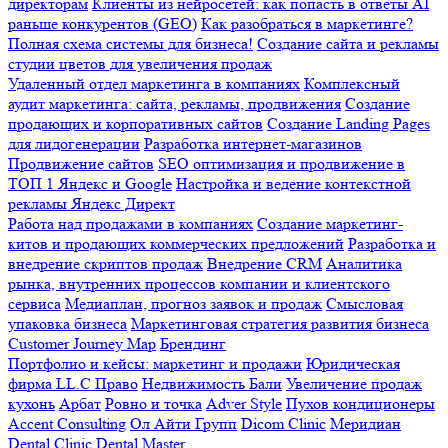
сайтов
SEO оптимизация и продвижение в ТОП 1 Яндекс и
Google
Настройка и ведение контекстной рекламы Яндекс
Директ
Работа над продажами в компаниях
Создание маркетинг-китов и
продающих коммерческих предложений
Разработка и внедрение
скриптов продаж
Внедрение CRM
Аналитика рынка,
внутренних процессов компании и клиентского сервиса
Медиаплан, прогноз заявок и продаж
Смысловая упаковка
бизнеса
Маркетинговая стратегия развития бизнеса
Customer
Journey Map
Брендинг
Портфолио и кейсы: маркетинг и продажи
Юридическая фирма
LL.C Право
Недвижимость Бали
Увеличение продаж кухонь
Арбат
Ровно и точка
Adver Style
Пухов кондиционеры
Accent
Consulting
Ол Айти Групп
Dicom Clinic
Меридиан Dental Clinic
Dental Master
Мы на Behance
© 2013 —
2026
// Web Armada | ВЭБ АРМАДА
ОГРН 317169000064703, БИК: 044525999,
ИНН 164808659794, К/с: 30101810845250000999.
Добавить в закладки