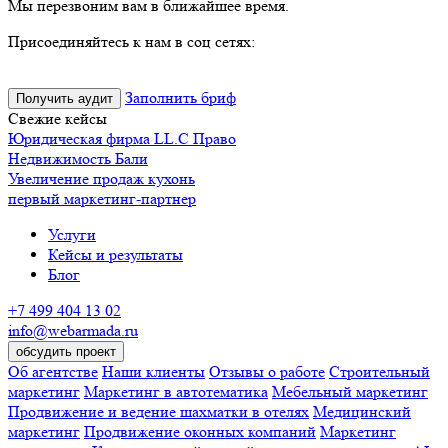
Недвижимость Бали
Увеличение продаж кухонь
первый маркетинг-партнер
Услуги
Кейсы и результаты
Блог
+7 499 404 13 02
info@webarmada.ru
обсудить проект
Об агентстве
Наши клиенты
Отзывы о работе
Строительный
маркетинг
Маркетинг в автотематика
Мебельный маркетинг
Продвижение и ведение шахматки в отелях
Медицинский
маркетинг
Продвижение оконных компаний
Маркетинг
директорам
Клиенты из нейросетей: как попасть в ответы AI
раньше конкурентов (GEO)
Как разобраться в маркетинге?
Полная схема системы для бизнеса!
Создание сайта и рекламы
студии цветов для увеличения продаж
Удаленный отдел маркетинга в компаниях
Комплексный аудит
маркетинга: сайта, рекламы, продвижения
Создание продающих
и корпоративных сайтов
Создание Landing Pages для
лидогенерации
Разработка интернет-магазинов
Продвижение