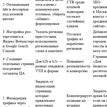
CTR среди
SEO-
2. Оптимизация
теги ключи с
целевой
продви
title и description
коммерческим
аудитории,
в Москв
под целевой
оттенком, убирать
отсекает
вместо 
интент
«общие»
случайных
продви
формулировки
кликов
сайтов»
3. Настройка geo-
Указать регионы
Добавле
Отсекает
таргетинга в
присутствия,
названи
трафик из
Яндекс.Вебмастере
использовать
городов
нерабочих
и Google Search
региональные
тексты 
регионов
Console
слова в контенте
мета-тег
Страниц
4. Создание
Для b2b и b2c —
Повышает
«Для
отдельных страниц
разные лендинги,
релевантность
бизнеса»
под разные
УТП и формы
и конверсию
расчёто
сегменты ЦА
оптовой
Закрыть от
индексации
страницы,
Закрыть
которые
Концентрирует
архив бл
5. Фильтрация
привлекают
позиции на
если он 
трафика через
нецелевых
нужных
приноси