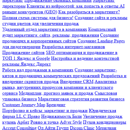
маркетинг
Продвижение оконных компаний
Маркетинг
директорам
Клиенты из нейросетей: как попасть в ответы AI
раньше конкурентов (GEO)
Как разобраться в маркетинге?
Полная схема системы для бизнеса!
Создание сайта и рекламы
студии цветов для увеличения продаж
Удаленный отдел маркетинга в компаниях
Комплексный
аудит маркетинга: сайта, рекламы, продвижения
Создание
продающих и корпоративных сайтов
Создание Landing Pages
для лидогенерации
Разработка интернет-магазинов
Продвижение сайтов
SEO оптимизация и продвижение в
ТОП 1 Яндекс и Google
Настройка и ведение контекстной
рекламы Яндекс Директ
Работа над продажами в компаниях
Создание маркетинг-
китов и продающих коммерческих предложений
Разработка и
внедрение скриптов продаж
Внедрение CRM
Аналитика
рынка, внутренних процессов компании и клиентского
сервиса
Медиаплан, прогноз заявок и продаж
Смысловая
упаковка бизнеса
Маркетинговая стратегия развития бизнеса
Customer Journey Map
Брендинг
Портфолио и кейсы: маркетинг и продажи
Юридическая
фирма LL.C Право
Недвижимость Бали
Увеличение продаж
кухонь
Арбат
Ровно и точка
Adver Style
Пухов кондиционеры
Accent Consulting
Ол Айти Групп
Dicom Clinic
Меридиан