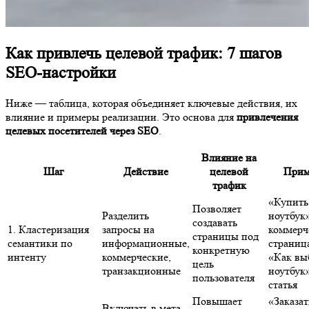
Как привлечь целевой трафик: 7 шагов
SEO-настройки
Ниже — таблица, которая объединяет ключевые действия, их
влияние и примеры реализации. Это основа для
привлечения
целевых посетителей через SEO
.
Влияние на
Шаг
Действие
целевой
Прим
трафик
«Купить
Позволяет
Разделить
ноутбук
создавать
1. Кластеризация
запросы на
коммерч
страницы под
семантики по
информационные,
страниц
конкретную
интенту
коммерческие,
«Как вы
цель
транзакционные
ноутбук
пользователя
статья
Повышает
«Заказат
Включать в мета-