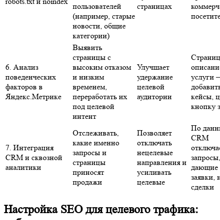
robots.txt и noindex
пользователей
страницах
коммерч
(например, старые
посетит
новости, общие
категории)
Выявить
страницы с
Страниц
6. Анализ
высоким отказом
Улучшает
описани
поведенческих
и низким
удержание
услуги 
факторов в
временем,
целевой
добавит
Яндекс.Метрике
переработать их
аудитории
кейсы, ц
под целевой
кнопку з
интент
По дан
Отслеживать,
Позволяет
CRM
какие именно
отключать
7. Интеграция
отключа
запросы и
нецелевые
CRM и сквозной
запросы
страницы
направления и
аналитики
дающие
приносят
усиливать
заявки, 
продажи
целевые
сделки
Настройка SEO для целевого трафика: