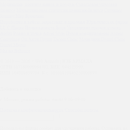
Медиаплан, прогноз заявок и продаж
Смысловая упаковка
бизнеса
Маркетинговая стратегия развития бизнеса
Customer
Journey Map
Брендинг
Портфолио и кейсы: маркетинг и продажи
Юридическая фирма
LL.C Право
Недвижимость Бали
Увеличение продаж кухонь
Арбат
Ровно и точка
Adver Style
Пухов кондиционеры
Accent
Consulting
Ол Айти Групп
Dicom Clinic
Меридиан Dental Clinic
Dental Master
Мы на Behance
© 2013 —
2026
// Web Armada | ВЭБ АРМАДА
ОГРН 317169000064703, БИК: 044525999,
ИНН 164808659794, К/с: 30101810845250000999.
Добавить в закладки
г. Москва, режим работы: пн-пт 9:00–19:00
Политика конфиденциальности
Способы оплаты
Используем файлы cookies для улучшения работы. Оставаясь на