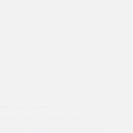
Нажимая на кнопку, Вы соглашаетесь с политикой конфиденциальности и на
обработку персональных данных
Ваша заявка отправлена
Мы перезвоним вам в ближайшее время.
Ознакомьтесь с
нашими работами
и почитайте
блог
.