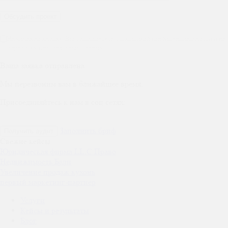
Нажимая на кнопку, Вы соглашаетесь с политикой конфиденциальности и на
обработку персональных данных
Ваша заявка отправлена
Мы перезвоним вам в ближайшее время.
Присоединяйтесь к нам в соц сетях:
Заполнить бриф
Получить аудит
Свежие кейсы
Юридическая фирма LL.C Право
Недвижимость Бали
Увеличение продаж кухонь
первый маркетинг-партнер
Услуги
Кейсы и результаты
Блог