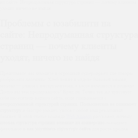
на сайте: Непродуманная структура страниц — почему клиенты
уходят, ничего не найдя
Проблемы с юзабилити на
сайте: Непродуманная структура
страниц — почему клиенты
уходят, ничего не найдя
Представьте: вы заходите в огромный супермаркет, где товары
разбросаны хаотично. Хлеб лежит в отделе бытовой химии,
молоко — рядом с инструментами, а касса находится в подвале.
Долго вы там продержитесь? Вряд ли. Точно так же чувствует
себя посетитель вашего сайта, если сталкивается с
непродуманной структурой страниц
.
Пользователь не понимает
структуру
и быстро уходит, унося с собой ваш рекламный
бюджет. В этой статье команда
Web Armada
расскажет, почему
плохая структура страниц влияние на конверсию
оказывает
фатальное и
как улучшить структуру сайта
для роста продаж.