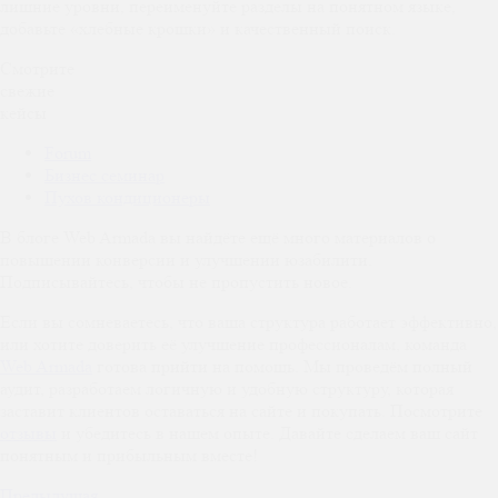
лишние уровни, переименуйте разделы на понятном языке,
добавьте «хлебные крошки» и качественный поиск.
Смотрите
свежие
кейсы
Forum
Бизнес семинар
Пухов кондиционеры
В блоге Web Armada вы найдёте ещё много материалов о
повышении конверсии и улучшении юзабилити.
Подписывайтесь, чтобы не пропустить новое.
Если вы сомневаетесь, что ваша структура работает эффективно,
или хотите доверить её улучшение профессионалам, команда
Web Armada
готова прийти на помощь. Мы проведём полный
аудит, разработаем логичную и удобную структуру, которая
заставит клиентов оставаться на сайте и покупать. Посмотрите
отзывы
и убедитесь в нашем опыте. Давайте сделаем ваш сайт
понятным и прибыльным вместе!
Предыдущая