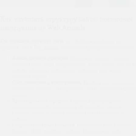
Как улучшить структуру сайта: пошаговая
инструкция от Web Armada
Как улучшить структуру сайта
так, чтобы она работала на
продажи? Мы в
Web Armada
используем проверенную методику:
Анализ целевой аудитории.
Выясняем, какими словами
клиенты ищут ваши товары/услуги, какие задачи они хотят
решить. Для этого используем данные из поисковых
систем и опросы.
Сбор семантики и кластеризация.
Группируем поисковые
запросы по смыслу. Эти группы и станут основой разделов
каталога.
Проектирование иерархии.
Строим дерево разделов:
главная, категории, подкатегории, карточки товаров.
Следим, чтобы до любой страницы было не больше 3
кликов.
Создание понятных названий.
Используем язык клиента.
Вместо «ПВХ профили» пишем «Пластиковые окна»,