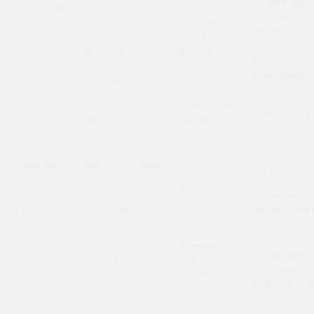
Увеличение
Навигационные
крошки» на
Отсутствуют
глубины
цепочки
каждой
просмотра
странице
Внутренние,
Понятные
Рост
Терминология
профессиональные
клиенту
вовлечённос
жаргонизмы
названия
Повышение
Нет или работает
Умный поиск
Поиск
конверсии н
плохо
с подсказками
15–25%
По сценариям
Быстрое
Логика
По типу продукта
использования
нахождение
группировки
для бухгалтерии
клиента
товара
HTML-карта
Улучшение
для людей и
Карта сайта
Отсутствует
индексации 
XML для
UX
роботов
Адаптивное
Удержание
Адаптация под
Меню неудобно на
меню с
мобильных
мобильные
телефоне
крупными
пользовател
кнопками