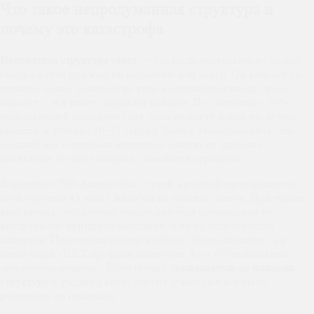
Что такое непродуманная структура и
почему это катастрофа
Непонятная структура сайта
— это когда посетитель не может
быстро найти нужную информацию или товар. Он кликает по
пунктам меню, попадает не туда, возвращается назад, снова
кликает… и в итоге закрывает вкладку. По статистике, 50%
пользователей покидают сайт, если не могут найти то, за чем
пришли, в течение 10–15 секунд. Если к этому добавить, что
средний чек и прибыль напрямую зависят от удобства
навигации, то цена вопроса становится огромной.
В практике Web Armada был случай: крупный производитель
окон обратился к нам с жалобой на падение заявок. При аудите
выяснилось, что каталог продукции был организован по
внутреннему принципу компании, а не по потребностям
клиентов. Посетители хотели выбрать «Окна для дачи», а в
меню были «ПВХ профили категории А» и «Стеклопакеты с
энергосбережением». Естественно,
пользователь не понимал
структуру
и уходил к конкурентам, у которых всё было
разложено по полочкам.