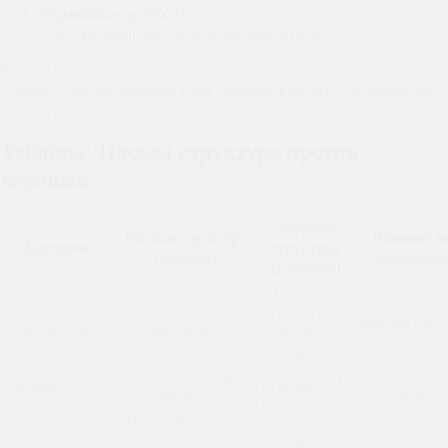
Страницы-сироты.
Некоторые страницы не имеют ссылок
с других разделов, их невозможно найти.
Каждая из этих ошибок заставляет пользователя тратить лишние
усилия. А любой лишний клик снижает вероятность конверсии
на 10–15%.
Таблица: Плохая структура против
хорошей
Хорошая
Плохая структура
Влияние н
Критерий
структура
(ошибка)
конверси
(решение)
5–7
Упрощение
Количество
Более 7–10 без
логических
выбора, рост
пунктов меню
группировки
разделов с
кликов
подменю
4 и более кликов
Снижение
Глубина
Не более 2–3
до целевой
отказов на 2
страниц
кликов
страницы
30%
«Хлебные