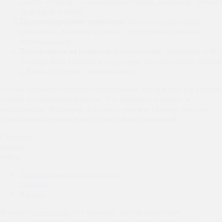
вместо «Услуги» — конкретные услуги, например «Ремонт
квартир под ключ».
Прототипирование навигации.
Рисуем макеты меню,
размещаем «хлебные крошки», продумываем блоки с
перелинковкой.
Тестирование на реальных пользователях.
Запускаем A/B-
тесты разных вариантов структуры, смотрим карты кликов
в Яндекс.Метрике, дорабатываем.
Особое внимание уделяем перелинковке: внутри текстов ставим
ссылки на связанные разделы. Это помогает и людям, и
поисковикам. Например, в статье о ремонте квартир уместно
ссылаться на
лендинги для строительных компаний
.
Смотрите
свежие
кейсы
Премиальная мебель Cazarina
Stuchalli
Rackets
В нашем
портфолио
есть проекты, где мы полностью
перерабатывали структуру и получали значительный рост