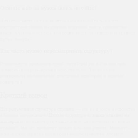
Обязательно ли нужен поиск на сайте?
Для небольших сайтов-визиток можно обойтись, но для
интернет-магазинов и крупных порталов поиск критически
важен. Он помогает тем, кто точно знает, что ищет, и сокращает
путь к покупке.
Как часто нужно пересматривать структуру?
Рекомендуем проводить аудит структуры раз в год или при
значительном расширении ассортимента. Также стоит
реагировать на изменение поведения аудитории и падение
конверсии.
Краткий вывод
Непродуманная структура страниц
— это не просто неудобство,
а прямая потеря денег.
Плохая структура страниц влияние на
конверсию
оказывает разрушительное: люди уходят, не найдя
нужного. Но эту проблему можно и нужно решать. Начните с
аудита: посмотрите на свой сайт глазами клиента, уберите