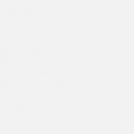
Нажимая на кнопку, Вы соглашаетесь с политикой конфиденциальности и на
обработку персональных данных
Ваша заявка отправлена
Мы перезвоним вам в ближайшее время.
Ознакомьтесь с
нашими работами
и почитайте
блог
.
Узнайте цену разработки интернет-магазина
Нажимая на кнопку, Вы соглашаетесь с политикой конфиденциальности и на
обработку персональных данных