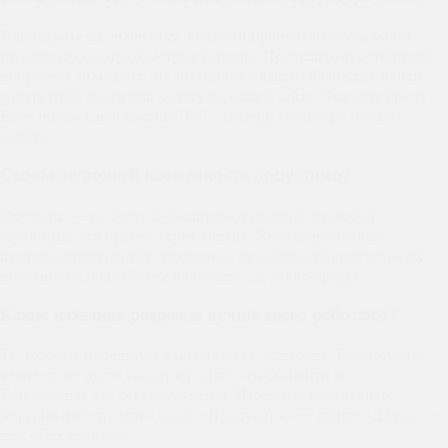
Посмотрите на аналитику: высокий процент отказов, малая
глубина просмотра, быстрые выходы. Проведите простой тест:
попросите знакомого, не знакомого с вашим бизнесом, найти
конкретный товар или услугу на вашем сайте. Засеките время.
Если поиск занял больше 10–15 секунд, структуру нужно
менять.
Сколько уровней вложенности допустимо?
Идеально — не более 2–3 кликов от главной до любой
страницы. Это правило трёх кликов. Хотя современные
исследования говорят, что важнее не количество кликов, а их
понятность, но глубокие вложения всё равно вредят.
Какие названия разделов лучше всего работают?
Те, которые использует ваша целевая аудитория. Посмотрите,
какие слова люди вводят в поиске, чтобы найти вас.
Используйте эту лексику в меню. Избегайте внутреннего
жаргона и абстракций вроде «Продукция» — лучше «Для дома»
или «Для бизнеса».