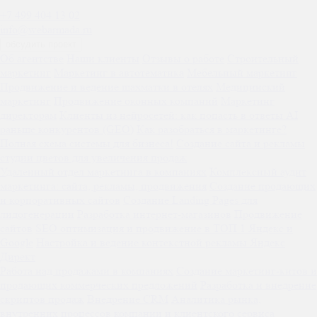
+7 499 404 13 02
info@webarmada.ru
обсудить проект
Об агентстве
Наши клиенты
Отзывы о работе
Строительный
маркетинг
Маркетинг в автотематика
Мебельный маркетинг
Продвижение и ведение шахматки в отелях
Медицинский
маркетинг
Продвижение оконных компаний
Маркетинг
директорам
Клиенты из нейросетей: как попасть в ответы AI
раньше конкурентов (GEO)
Как разобраться в маркетинге?
Полная схема системы для бизнеса!
Создание сайта и рекламы
студии цветов для увеличения продаж
Удаленный отдел маркетинга в компаниях
Комплексный аудит
маркетинга: сайта, рекламы, продвижения
Создание продающих
и корпоративных сайтов
Создание Landing Pages для
лидогенерации
Разработка интернет-магазинов
Продвижение
сайтов
SEO оптимизация и продвижение в ТОП 1 Яндекс и
Google
Настройка и ведение контекстной рекламы Яндекс
Директ
Работа над продажами в компаниях
Создание маркетинг-китов и
продающих коммерческих предложений
Разработка и внедрение
скриптов продаж
Внедрение CRM
Аналитика рынка,
внутренних процессов компании и клиентского сервиса