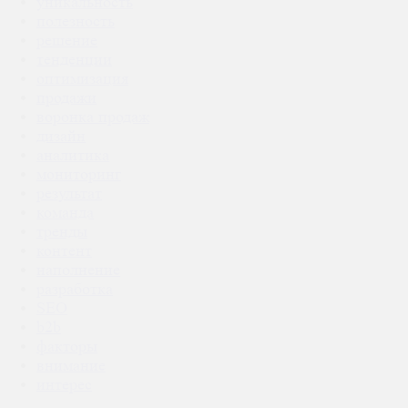
уникальность
полезность
решение
тенденции
оптимизация
продажи
воронка продаж
дизайн
аналитика
мониторинг
результат
команда
тренды
контент
наполнение
разработка
SEO
b2b
факторы
внимание
интерес