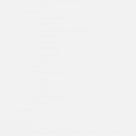
SMM
Аналитика:
Анализ рынка
Аудит
Маркетинговая стратегия
Смысловая
упаковка
Увеличение
конверсии
Отраслевые
решения:
Строительство
Авто
Мебель
Отели
Медмаркетинг
Окна
Полезное
+7 499 404 13 02
обсудить проект
Разработка и продвижение сайтов
Блог
Проблемы с юзабилити