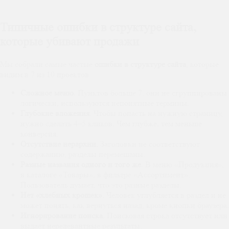
Типичные ошибки в структуре сайта,
которые убивают продажи
Мы собрали самые частые
ошибки в структуре сайта
, которые
видим в 7 из 10 проектов:
Сложное меню.
Пунктов больше 7, они не сгруппированы
логически, используются непонятные термины.
Глубокие вложения.
Чтобы попасть на нужную страницу,
нужно сделать 4–5 кликов. Чем глубже, тем меньше
конверсия.
Отсутствие иерархии.
Заголовки не соответствуют
содержанию, разделы перемешаны.
Разные названия одного и того же.
В меню «Продукция»,
в каталоге «Товары», в фильтре «Ассортимент».
Пользователь думает, что это разные разделы.
Нет «хлебных крошек».
Человек углубляется в раздел и не
может понять, как вернуться назад, кроме кнопки браузера.
Игнорирование поиска.
Поисковая строка отсутствует или
выдаёт нерелевантные результаты.