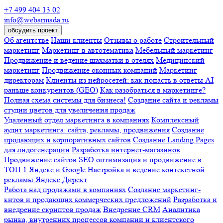
+7 499 404 13 02
info@webarmada.ru
обсудить проект
Об агентстве
Наши клиенты
Отзывы о работе
Строительный
маркетинг
Маркетинг в автотематика
Мебельный маркетинг
Продвижение и ведение шахматки в отелях
Медицинский
маркетинг
Продвижение оконных компаний
Маркетинг
директорам
Клиенты из нейросетей: как попасть в ответы AI
раньше конкурентов (GEO)
Как разобраться в маркетинге?
Полная схема системы для бизнеса!
Создание сайта и рекламы
студии цветов для увеличения продаж
Удаленный отдел маркетинга в компаниях
Комплексный
аудит маркетинга: сайта, рекламы, продвижения
Создание
продающих и корпоративных сайтов
Создание Landing Pages
для лидогенерации
Разработка интернет-магазинов
Продвижение сайтов
SEO оптимизация и продвижение в
ТОП 1 Яндекс и Google
Настройка и ведение контекстной
рекламы Яндекс Директ
Работа над продажами в компаниях
Создание маркетинг-
китов и продающих коммерческих предложений
Разработка и
внедрение скриптов продаж
Внедрение CRM
Аналитика
рынка, внутренних процессов компании и клиентского