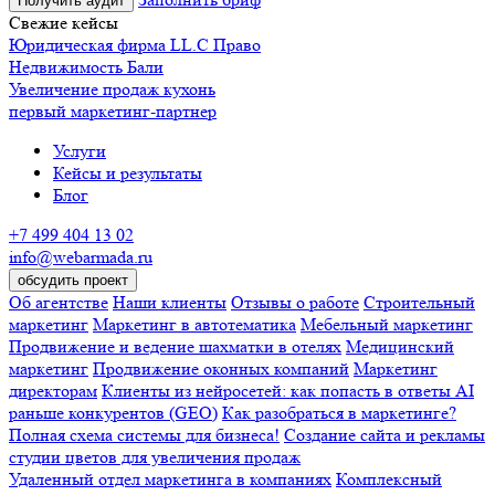
Получить аудит
Свежие кейсы
Юридическая фирма LL.C Право
Недвижимость Бали
Увеличение продаж кухонь
первый маркетинг-партнер
Услуги
Кейсы и результаты
Блог
+7 499 404 13 02
info@webarmada.ru
обсудить проект
Об агентстве
Наши клиенты
Отзывы о работе
Строительный
маркетинг
Маркетинг в автотематика
Мебельный маркетинг
Продвижение и ведение шахматки в отелях
Медицинский
маркетинг
Продвижение оконных компаний
Маркетинг
директорам
Клиенты из нейросетей: как попасть в ответы AI
раньше конкурентов (GEO)
Как разобраться в маркетинге?
Полная схема системы для бизнеса!
Создание сайта и рекламы
студии цветов для увеличения продаж
Удаленный отдел маркетинга в компаниях
Комплексный