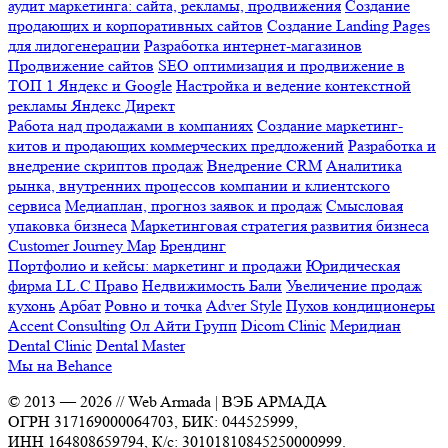
аудит маркетинга: сайта, рекламы, продвижения
Создание
продающих и корпоративных сайтов
Создание Landing Pages
для лидогенерации
Разработка интернет-магазинов
Продвижение сайтов
SEO оптимизация и продвижение в
ТОП 1 Яндекс и Google
Настройка и ведение контекстной
рекламы Яндекс Директ
Работа над продажами в компаниях
Создание маркетинг-
китов и продающих коммерческих предложений
Разработка и
внедрение скриптов продаж
Внедрение CRM
Аналитика
рынка, внутренних процессов компании и клиентского
сервиса
Медиаплан, прогноз заявок и продаж
Смысловая
упаковка бизнеса
Маркетинговая стратегия развития бизнеса
Customer Journey Map
Брендинг
Портфолио и кейсы: маркетинг и продажи
Юридическая
фирма LL.C Право
Недвижимость Бали
Увеличение продаж
кухонь
Арбат
Ровно и точка
Adver Style
Пухов кондиционеры
Accent Consulting
Ол Айти Групп
Dicom Clinic
Меридиан
Dental Clinic
Dental Master
Мы на Behance
© 2013 —
2026
// Web Armada | ВЭБ АРМАДА
ОГРН 317169000064703, БИК: 044525999,
ИНН 164808659794, К/с: 30101810845250000999.