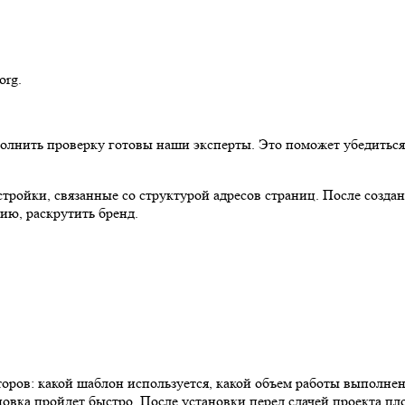
org.
полнить проверку готовы наши эксперты. Это поможет убедитьс
астройки, связанные со структурой адресов страниц. После соз
рию, раскрутить бренд.
оров: какой шаблон используется, какой объем работы выполнен,
овка пройдет быстро. После установки перед сдачей проекта пл