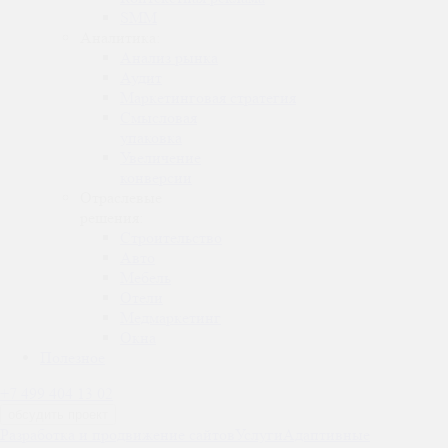
SMM
Аналитика:
Анализ рынка
Аудит
Маркетинговая стратегия
Смысловая
упаковка
Увеличение
конверсии
Отраслевые
решения:
Строительство
Авто
Мебель
Отели
Медмаркетинг
Окна
Полезное
+7 499 404 13 02
обсудить проект
Разработка и продвижение сайтов
Услуги
Адаптивные