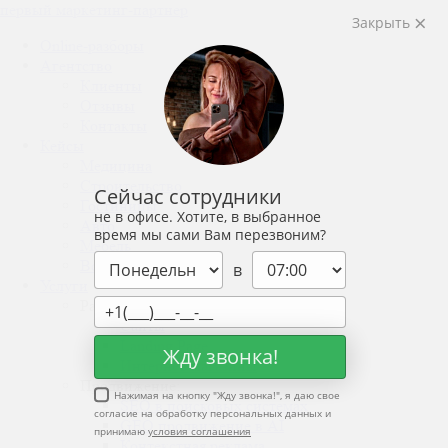
первый маркетинг-партнер
Закрыть
Online-разборы
Агентство
Клиенты
Отзывы
Контакты
Кейсы
Медицина
Строительство
Сейчас сотрудники
Гостиницы
не в офисе. Хотите, в выбранное
Авто
время мы сами Вам перезвоним?
Мебель
Все кейсы ↗
в
Услуги
Разработка:
Сайты
Landing Page
Жду звонка!
Интернет-магазины
Продвижение:
Нажимая на кнопку "
Жду звонка!
", я даю свое
SEO в поисковых системах
согласие на обработку персональных данных и
GEO продвижение в AI
принимаю
условия соглашения
Контекстная реклама