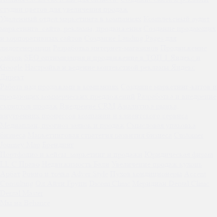
студии цветов для увеличения продаж
Удаленный отдел маркетинга в компаниях
Комплексный аудит
маркетинга: сайта, рекламы, продвижения
Создание продающих
и корпоративных сайтов
Создание Landing Pages для
лидогенерации
Разработка интернет-магазинов
Продвижение
сайтов
SEO оптимизация и продвижение в ТОП 1 Яндекс и
Google
Настройка и ведение контекстной рекламы Яндекс
Директ
Работа над продажами в компаниях
Создание маркетинг-китов и
продающих коммерческих предложений
Разработка и внедрение
скриптов продаж
Внедрение CRM
Аналитика рынка,
внутренних процессов компании и клиентского сервиса
Медиаплан, прогноз заявок и продаж
Смысловая упаковка
бизнеса
Маркетинговая стратегия развития бизнеса
Customer
Journey Map
Брендинг
Портфолио и кейсы: маркетинг и продажи
Юридическая фирма
LL.C Право
Недвижимость Бали
Увеличение продаж кухонь
Арбат
Ровно и точка
Adver Style
Пухов кондиционеры
Accent
Consulting
Ол Айти Групп
Dicom Clinic
Меридиан Dental Clinic
Dental Master
Мы на Behance