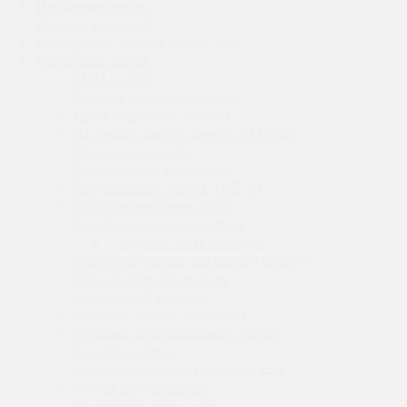
Продающее видео
Работа с командой
Разработка Customer Journey Map
Разработка сайтов
SMM услуги
Заказать сайт на wordpress
Крауд маркетинг заказать
Настройка Яндекс директ в Москве
Оптимизация сайта
Продвижение по трафику
Продвижение сайта в ТОП 10
Прототипирование сайта
Разработка премиум-сайтов
Создание сайта премиум
Разработка сайтов для малого бизнеса
Сайт на opencart заказать
Сайты на 1С Битрикс
Создание бизнес сайта цена
Создание и продвижение сайтов
Создание сайтов
Составление семантического ядра
Услуги веб-дизайнера
Юзабилити аудит сайта