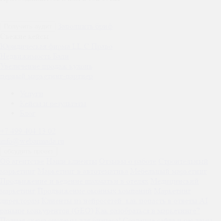
Заполнить бриф
Получить аудит
Свежие кейсы
Юридическая фирма LL.C Право
Недвижимость Бали
Увеличение продаж кухонь
первый маркетинг-партнер
Услуги
Кейсы и результаты
Блог
+7 499 404 13 02
info@webarmada.ru
обсудить проект
Об агентстве
Наши клиенты
Отзывы о работе
Строительный
маркетинг
Маркетинг в автотематика
Мебельный маркетинг
Продвижение и ведение шахматки в отелях
Медицинский
маркетинг
Продвижение оконных компаний
Маркетинг
директорам
Клиенты из нейросетей: как попасть в ответы AI
раньше конкурентов (GEO)
Как разобраться в маркетинге?
Полная схема системы для бизнеса!
Создание сайта и рекламы