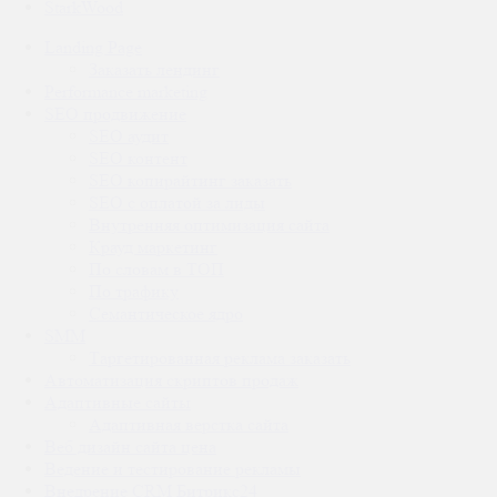
StarkWood
Landing Page
Заказать лендинг
Performance marketing
SEO продвижение
SEO аудит
SEO контент
SEO копирайтинг заказать
SEO с оплатой за лиды
Внутренняя оптимизация сайта
Крауд маркетинг
По словам в ТОП
По трафику
Семантическое ядро
SMM
Таргетированная реклама заказать
Автоматизация скриптов продаж
Адаптивные сайты
Адаптивная верстка сайта
Веб дизайн сайта цена
Ведение и тестирование рекламы
Внедрение CRM Битрикс24