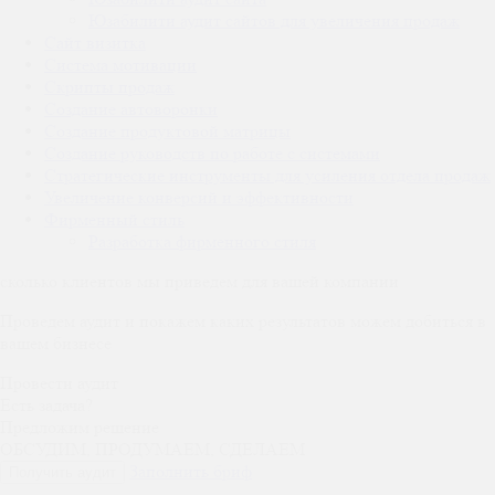
Юзабилити аудит сайтов для увеличения продаж
Сайт визитка
Система мотивации
Скрипты продаж
Создание автоворонки
Создание продуктовой матрицы
Создание руководств по работе с системами
Стратегические инструменты для усиления отдела продаж
Увеличение конверсий и эффективности
Фирменный стиль
Разработка фирменного стиля
сколько
клиентов
мы
приведем
для вашей компании
Проведем аудит и покажем каких результатов можем добиться в
вашем бизнесе
Провести аудит
Есть задача?
Предложим решение
ОБСУДИМ, ПРОДУМАЕМ, СДЕЛАЕМ
Заполнить бриф
Получить аудит