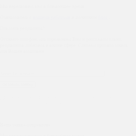
Мы перезвоним вам в ближайшее время.
Ознакомьтесь с
нашими работами
и почитайте
блог
.
Показать результаты?
Оставьте телефон, мы перезвоним Вам и расскажем каких
результатов добились в вашей сфере. Сделаем прогноз заявок
для Вашей компании
Нажимая на кнопку, Вы соглашаетесь с политикой конфиденциальности и на
обработку персональных данных
Ваша заявка отправлена
Мы перезвоним вам в ближайшее время.