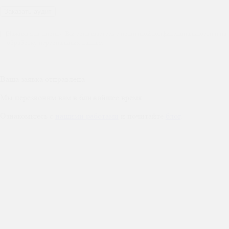
Нажимая на кнопку, Вы соглашаетесь с политикой конфиденциальности и на
обработку персональных данных
Ваша заявка отправлена
Мы перезвоним вам в ближайшее время.
Ознакомьтесь с
нашими работами
и почитайте
блог
.