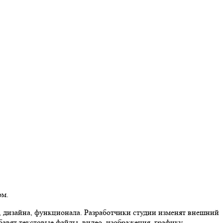
ом.
, дизайна, функционала. Разработчики студии изменят внешний
бавят текстовые файлы, видео, изображения, графику.