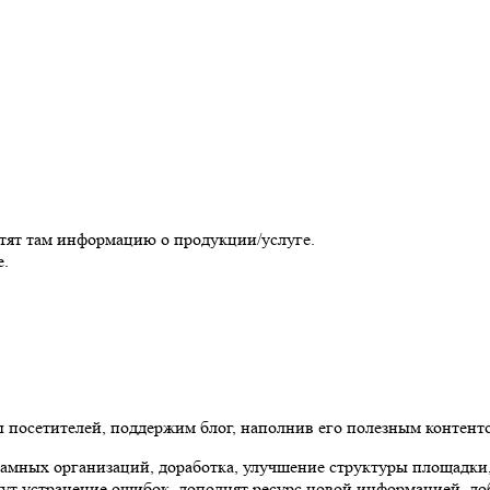
стят там информацию о продукции/услуге.
е.
 посетителей, поддержим блог, наполнив его полезным контент
кламных организаций, доработка, улучшение структуры площадки
едут устранение ошибок, дополнят ресурс новой информацией, до